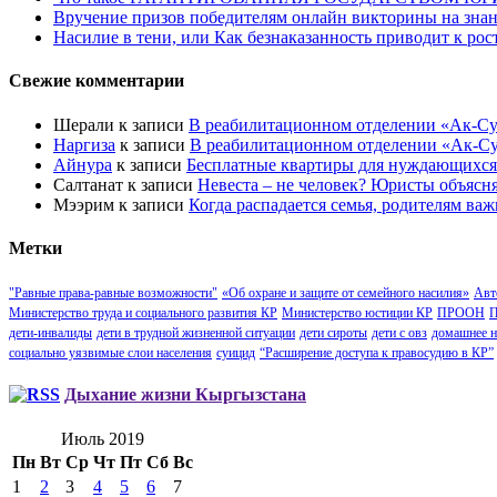
Вручение призов победителям онлайн викторины на знан
Насилие в тени, или Как безнаказанность приводит к ро
Свежие комментарии
Шерали
к записи
В реабилитационном отделении «Ак-Су
Наргиза
к записи
В реабилитационном отделении «Ак-Су
Айнура
к записи
Бесплатные квартиры для нуждающихся
Салтанат
к записи
Невеста – не человек? Юристы объясн
Мээрим
к записи
Когда распадается семья, родителям важ
Метки
"Равные права-равные возможности"
«Об охране и защите от семейного насилия»
Авт
Министерство труда и социального развития КР
Министерство юстиции КР
ПРООН
П
дети-инвалиды
дети в трудной жизненной ситуации
дети сироты
дети с овз
домашнее н
социально уязвимые слои населения
суицид
“Расширение доступа к правосудию в КР”
Дыхание жизни Кыргызстана
Июль 2019
Пн
Вт
Ср
Чт
Пт
Сб
Вс
1
2
3
4
5
6
7