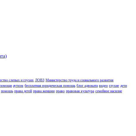
ата)
ство слепых и глухих
ЛОВЗ
Министерство труда и социального развития
 помощи
аутизм
бесплатная юридическая помощь
блог адвоката
видео
глухие
дети
помощь
права детей
права женщин
право
правовая культура
семейное насилие