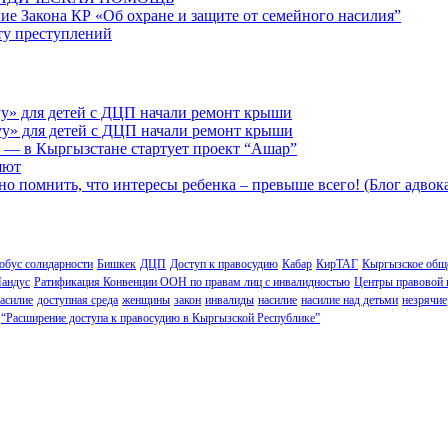
ие Закона КР «Об охране и защите от семейного насилия”
сту преступлений
у» для детей с ДЦП начали ремонт крыши
у» для детей с ДЦП начали ремонт крыши
 — в Кыргызстане стартует проект “Ашар”
яют
но помнить, что интересы ребенка – превыше всего! (Блог адвок
обус солидарности
Бишкек
ДЦП
Доступ к правосудию
Кабар
КирТАГ
Кыргызское обще
андус
Ратификация Конвенции ООН по правам лиц с инвалидностью
Центры правовой
асилие
доступная среда
женщины
закон
инвалиды
насилие
насилие над детьми
незрячие
“Расширение доступа к правосудию в Кыргызской Республике”