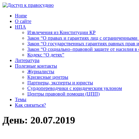
Home
О сайте
НПА
Извлечения из Конституции КР
Закон “О правах и гарантиях лиц с ограниченными
Закон “О государственных гарантиях равных прав
Закон “О социально–правовой защите от насилия в 
Кодекс “О детях”
Литература
Полезные контакты
Журналисты
Кризисные центры
Партнеры, эксперты и юристы
Сурдопереводчики с юридическим уклоном
Центры правовой помощи (ЦПП)
Темы
Как связаться?
День:
20.07.2019