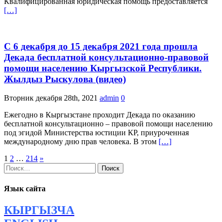
Квалифицированная юридическая помощь предоставляется
[…]
С 6 декабря до 15 декабря 2021 года прошла
Декада бесплатной консультационно-правовой
помощи населению Кыргызской Республики.
Жылдыз Рыскулова (видео)
Вторник декабря 28th, 2021
admin
0
Ежегодно в Кыргызстане проходит Декада по оказанию
бесплатной консультационно – правовой помощи населению
под эгидой Министерства юстиции КР, приуроченная
международному дню прав человека. В этом
[…]
Навигация
1
2
…
214
»
Найти:
по
записям
Язык сайта
КЫРГЫЗЧА