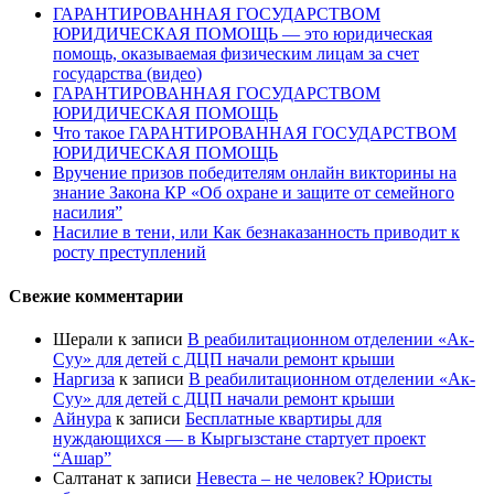
ГАРАНТИРОВАННАЯ ГОСУДАРСТВОМ
ЮРИДИЧЕСКАЯ ПОМОЩЬ — это юридическая
помощь, оказываемая физическим лицам за счет
государства (видео)
ГАРАНТИРОВАННАЯ ГОСУДАРСТВОМ
ЮРИДИЧЕСКАЯ ПОМОЩЬ
Что такое ГАРАНТИРОВАННАЯ ГОСУДАРСТВОМ
ЮРИДИЧЕСКАЯ ПОМОЩЬ
Вручение призов победителям онлайн викторины на
знание Закона КР «Об охране и защите от семейного
насилия”
Насилие в тени, или Как безнаказанность приводит к
росту преступлений
Свежие комментарии
Шерали
к записи
В реабилитационном отделении «Ак-
Суу» для детей с ДЦП начали ремонт крыши
Наргиза
к записи
В реабилитационном отделении «Ак-
Суу» для детей с ДЦП начали ремонт крыши
Айнура
к записи
Бесплатные квартиры для
нуждающихся — в Кыргызстане стартует проект
“Ашар”
Салтанат
к записи
Невеста – не человек? Юристы