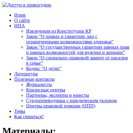
Home
О сайте
НПА
Извлечения из Конституции КР
Закон “О правах и гарантиях лиц с
ограниченными возможностями здоровья”
Закон “О государственных гарантиях равных прав
и равных возможностей для мужчин и женщин”
Закон “О социально–правовой защите от насилия
в семье”
Кодекс “О детях”
Литература
Полезные контакты
Журналисты
Кризисные центры
Партнеры, эксперты и юристы
Сурдопереводчики с юридическим уклоном
Центры правовой помощи (ЦПП)
Темы
Как связаться?
Материалы: