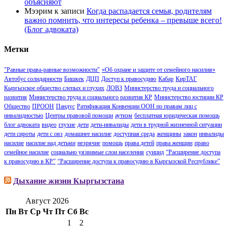
объясняют
Мээрим
к записи
Когда распадается семья, родителям
важно помнить, что интересы ребенка – превыше всего!
(Блог адвоката)
Метки
"Равные права-равные возможности"
«Об охране и защите от семейного насилия»
Автобус солидарности
Бишкек
ДЦП
Доступ к правосудию
Кабар
КирТАГ
Кыргызское общество слепых и глухих
ЛОВЗ
Министерство труда и социального
развития
Министерство труда и социального развития КР
Министерство юстиции КР
Общество
ПРООН
Пандус
Ратификация Конвенции ООН по правам лиц с
инвалидностью
Центры правовой помощи
аутизм
бесплатная юридическая помощь
блог адвоката
видео
глухие
дети
дети-инвалиды
дети в трудной жизненной ситуации
дети сироты
дети с овз
домашнее насилие
доступная среда
женщины
закон
инвалиды
насилие
насилие над детьми
незрячие
помощь
права детей
права женщин
право
семейное насилие
социально уязвимые слои населения
суицид
“Расширение доступа
к правосудию в КР”
“Расширение доступа к правосудию в Кыргызской Республике”
Дыхание жизни Кыргызстана
Август 2026
Пн
Вт
Ср
Чт
Пт
Сб
Вс
1
2