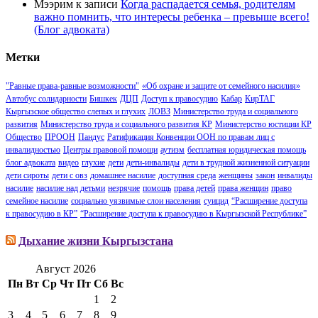
Мээрим
к записи
Когда распадается семья, родителям
важно помнить, что интересы ребенка – превыше всего!
(Блог адвоката)
Метки
"Равные права-равные возможности"
«Об охране и защите от семейного насилия»
Автобус солидарности
Бишкек
ДЦП
Доступ к правосудию
Кабар
КирТАГ
Кыргызское общество слепых и глухих
ЛОВЗ
Министерство труда и социального
развития
Министерство труда и социального развития КР
Министерство юстиции КР
Общество
ПРООН
Пандус
Ратификация Конвенции ООН по правам лиц с
инвалидностью
Центры правовой помощи
аутизм
бесплатная юридическая помощь
блог адвоката
видео
глухие
дети
дети-инвалиды
дети в трудной жизненной ситуации
дети сироты
дети с овз
домашнее насилие
доступная среда
женщины
закон
инвалиды
насилие
насилие над детьми
незрячие
помощь
права детей
права женщин
право
семейное насилие
социально уязвимые слои населения
суицид
“Расширение доступа
к правосудию в КР”
“Расширение доступа к правосудию в Кыргызской Республике”
Дыхание жизни Кыргызстана
Август 2026
Пн
Вт
Ср
Чт
Пт
Сб
Вс
1
2
3
4
5
6
7
8
9