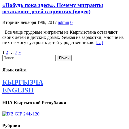
«Побудь пока здесь». Почему мигранты
оставляют детей в приютах (видео)
Вторник декабря 19th, 2017
admin
0
Все чаще трудовые мигранты из Кыргызстана оставляют
своих детей в детских домах. Уезжая на заработки, многие из
них не могут устроить детей у родственников.
[…]
Навигация
1
2
…
7
»
Найти:
по
записям
Язык сайта
КЫРГЫЗЧА
ENGLISH
НПА Кыргызской Республики
Рубрики