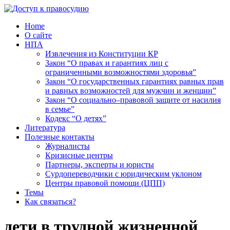
Home
О сайте
НПА
Извлечения из Конституции КР
Закон “О правах и гарантиях лиц с
ограниченными возможностями здоровья”
Закон “О государственных гарантиях равных прав
и равных возможностей для мужчин и женщин”
Закон “О социально–правовой защите от насилия
в семье”
Кодекс “О детях”
Литература
Полезные контакты
Журналисты
Кризисные центры
Партнеры, эксперты и юристы
Сурдопереводчики с юридическим уклоном
Центры правовой помощи (ЦПП)
Темы
Как связаться?
дети в трудной жизненной