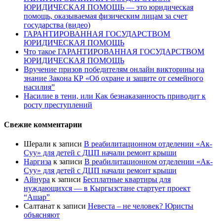
ЮРИДИЧЕСКАЯ ПОМОЩЬ — это юридическая
помощь, оказываемая физическим лицам за счет
государства (видео)
ГАРАНТИРОВАННАЯ ГОСУДАРСТВОМ
ЮРИДИЧЕСКАЯ ПОМОЩЬ
Что такое ГАРАНТИРОВАННАЯ ГОСУДАРСТВОМ
ЮРИДИЧЕСКАЯ ПОМОЩЬ
Вручение призов победителям онлайн викторины на
знание Закона КР «Об охране и защите от семейного
насилия”
Насилие в тени, или Как безнаказанность приводит к
росту преступлений
Свежие комментарии
Шерали
к записи
В реабилитационном отделении «Ак-
Суу» для детей с ДЦП начали ремонт крыши
Наргиза
к записи
В реабилитационном отделении «Ак-
Суу» для детей с ДЦП начали ремонт крыши
Айнура
к записи
Бесплатные квартиры для
нуждающихся — в Кыргызстане стартует проект
“Ашар”
Салтанат
к записи
Невеста – не человек? Юристы
объясняют