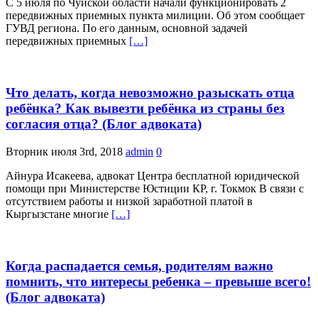
С 5 июля по Чуйской области начали функционировать 2
передвижных приемных пункта милиции. Об этом сообщает
ГУВД региона. По его данным, основной задачей
передвижных приемных
[…]
Что делать, когда невозможно разыскать отца
ребёнка? Как вывезти ребёнка из страны без
согласия отца? (Блог адвоката)
Вторник июля 3rd, 2018
admin
0
Айнура Исакеева, адвокат Центра бесплатной юридической
помощи при Министерстве Юстиции КР, г. Токмок В связи с
отсутствием работы и низкой заработной платой в
Кыргызстане многие
[…]
Когда распадается семья, родителям важно
помнить, что интересы ребенка – превыше всего!
(Блог адвоката)