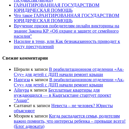
ГАРАНТИРОВАННАЯ ГОСУДАРСТВОМ
ЮРИДИЧЕСКАЯ ПОМОЩЬ
Что такое ГАРАНТИРОВАННАЯ ГОСУДАРСТВОМ
ЮРИДИЧЕСКАЯ ПОМОЩЬ
Вручение призов победителям онлайн викторины на
знание Закона КР «Об охране и защите от семейного
насилия”
Насилие в тени, или Как безнаказанность приводит к
росту преступлений
Свежие комментарии
Шерали
к записи
В реабилитационном отделении «Ак-
Суу» для детей с ДЦП начали ремонт крыши
Наргиза
к записи
В реабилитационном отделении «Ак-
Суу» для детей с ДЦП начали ремонт крыши
Айнура
к записи
Бесплатные квартиры для
нуждающихся — в Кыргызстане стартует проект
“Ашар”
Салтанат
к записи
Невеста – не человек? Юристы
объясняют
Мээрим
к записи
Когда распадается семья, родителям
важно помнить, что интересы ребенка – превыше всего!
(Блог адвоката)