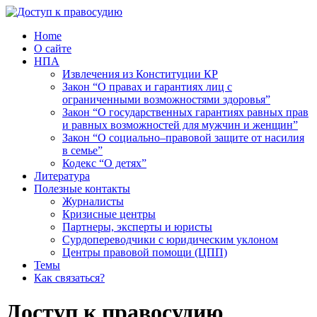
Home
О сайте
НПА
Извлечения из Конституции КР
Закон “О правах и гарантиях лиц с
ограниченными возможностями здоровья”
Закон “О государственных гарантиях равных прав
и равных возможностей для мужчин и женщин”
Закон “О социально–правовой защите от насилия
в семье”
Кодекс “О детях”
Литература
Полезные контакты
Журналисты
Кризисные центры
Партнеры, эксперты и юристы
Сурдопереводчики с юридическим уклоном
Центры правовой помощи (ЦПП)
Темы
Как связаться?
Доступ к правосудию