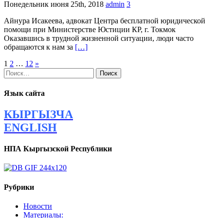
Понедельник июня 25th, 2018
admin
3
Айнура Исакеева, адвокат Центра бесплатной юридической
помощи при Министерстве Юстиции КР, г. Токмок
Оказавшись в трудной жизненной ситуации, люди часто
обращаются к нам за
[…]
Навигация
1
2
…
12
»
Найти:
по
записям
Язык сайта
КЫРГЫЗЧА
ENGLISH
НПА Кыргызской Республики
Рубрики
Новости
Материалы: