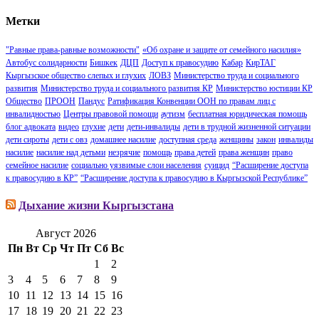
Метки
"Равные права-равные возможности"
«Об охране и защите от семейного насилия»
Автобус солидарности
Бишкек
ДЦП
Доступ к правосудию
Кабар
КирТАГ
Кыргызское общество слепых и глухих
ЛОВЗ
Министерство труда и социального
развития
Министерство труда и социального развития КР
Министерство юстиции КР
Общество
ПРООН
Пандус
Ратификация Конвенции ООН по правам лиц с
инвалидностью
Центры правовой помощи
аутизм
бесплатная юридическая помощь
блог адвоката
видео
глухие
дети
дети-инвалиды
дети в трудной жизненной ситуации
дети сироты
дети с овз
домашнее насилие
доступная среда
женщины
закон
инвалиды
насилие
насилие над детьми
незрячие
помощь
права детей
права женщин
право
семейное насилие
социально уязвимые слои населения
суицид
“Расширение доступа
к правосудию в КР”
“Расширение доступа к правосудию в Кыргызской Республике”
Дыхание жизни Кыргызстана
Август 2026
Пн
Вт
Ср
Чт
Пт
Сб
Вс
1
2
3
4
5
6
7
8
9
10
11
12
13
14
15
16
17
18
19
20
21
22
23