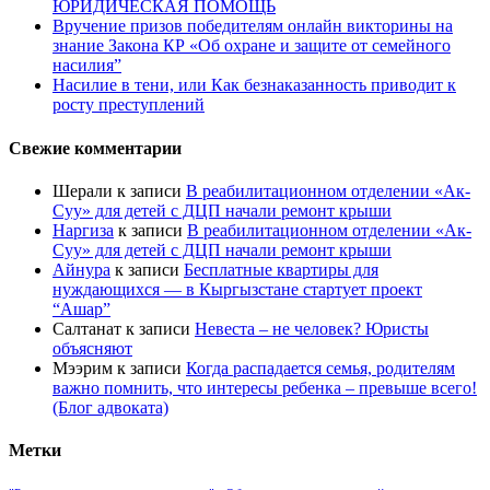
ЮРИДИЧЕСКАЯ ПОМОЩЬ
Вручение призов победителям онлайн викторины на
знание Закона КР «Об охране и защите от семейного
насилия”
Насилие в тени, или Как безнаказанность приводит к
росту преступлений
Свежие комментарии
Шерали
к записи
В реабилитационном отделении «Ак-
Суу» для детей с ДЦП начали ремонт крыши
Наргиза
к записи
В реабилитационном отделении «Ак-
Суу» для детей с ДЦП начали ремонт крыши
Айнура
к записи
Бесплатные квартиры для
нуждающихся — в Кыргызстане стартует проект
“Ашар”
Салтанат
к записи
Невеста – не человек? Юристы
объясняют
Мээрим
к записи
Когда распадается семья, родителям
важно помнить, что интересы ребенка – превыше всего!
(Блог адвоката)
Метки