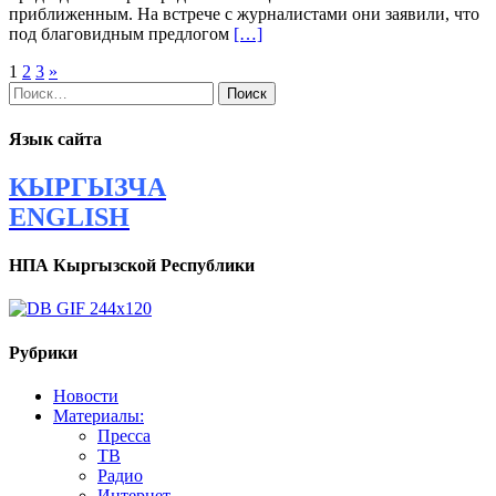
приближенным. На встрече с журналистами они заявили, что
под благовидным предлогом
[…]
Навигация
1
2
3
»
Найти:
по
записям
Язык сайта
КЫРГЫЗЧА
ENGLISH
НПА Кыргызской Республики
Рубрики
Новости
Материалы:
Пресса
ТВ
Радио
Интернет