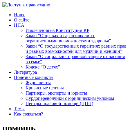
Home
О сайте
НПА
Извлечения из Конституции КР
Закон “О правах и гарантиях лиц с
ограниченными возможностями здоровья”
Закон “О государственных гарантиях равных прав
и равных возможностей для мужчин и женщин”
Закон “О социально–правовой защите от насилия
в семье”
Кодекс “О детях”
Литература
Полезные контакты
Журналисты
Кризисные центры
Партнеры, эксперты и юристы
Сурдопереводчики с юридическим уклоном
Центры правовой помощи (ЦПП)
Темы
Как связаться?
помощь