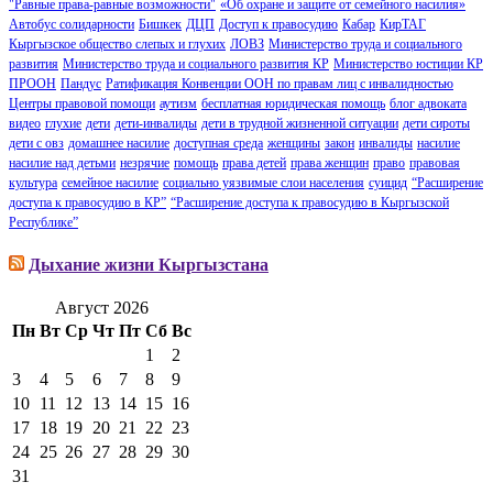
"Равные права-равные возможности"
«Об охране и защите от семейного насилия»
Автобус солидарности
Бишкек
ДЦП
Доступ к правосудию
Кабар
КирТАГ
Кыргызское общество слепых и глухих
ЛОВЗ
Министерство труда и социального
развития
Министерство труда и социального развития КР
Министерство юстиции КР
ПРООН
Пандус
Ратификация Конвенции ООН по правам лиц с инвалидностью
Центры правовой помощи
аутизм
бесплатная юридическая помощь
блог адвоката
видео
глухие
дети
дети-инвалиды
дети в трудной жизненной ситуации
дети сироты
дети с овз
домашнее насилие
доступная среда
женщины
закон
инвалиды
насилие
насилие над детьми
незрячие
помощь
права детей
права женщин
право
правовая
культура
семейное насилие
социально уязвимые слои населения
суицид
“Расширение
доступа к правосудию в КР”
“Расширение доступа к правосудию в Кыргызской
Республике”
Дыхание жизни Кыргызстана
Август 2026
Пн
Вт
Ср
Чт
Пт
Сб
Вс
1
2
3
4
5
6
7
8
9
10
11
12
13
14
15
16
17
18
19
20
21
22
23
24
25
26
27
28
29
30
31