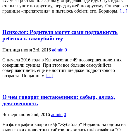
«Стуча тростью по асфальту, определяю где иду. Стук вдоль
стены звучит по другому, перед лужей по другому. Определяю
границы «препятствия» и пытаюсь обойти его. Бордюры,
[…]
Психолог: Родители могут сами подтолкнуть
ребенка к самоубийству
Пятница июня 3rd, 2016
admin
0
С начала 2016 года в Кыргызстане 49 несовершеннолетних
совершили суицид. При этом все больше самоубийств
совершают дети, еще не достигшие даже подросткового
возраста. По данным
[…]
О чем говорят инстакелинки: сабыр, аллах,
девственность
Четверг июня 2nd, 2016
admin
0
На фотографии кадр из к/ф “Жубайлар” Недавно на одном из
кыргызских новостных сайтов появилась инфографика “О