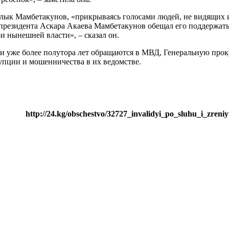
лык Мамбетакунов, «прикрываясь голосами людей, не видящих и
резидента Аскара Акаева Мамбетакунов обещал его поддержать, 
и нынешней власти», – сказал он.
 уже более полутора лет обращаются в МВД, Генеральную проку
упции и мошенничества в их ведомстве.
http://24.kg/obschestvo/32727_invalidyi_po_sluhu_i_zreni