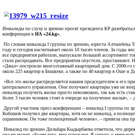
Инвалиды по слуху и зрению просят президента КР разобратьс
конференции в
ИА «24.kg»
.
По словам инвалида I группы по зрению, юриста Алтынбека Т
году и сегодня насчитывает около 10 тысяч членов. За годы 
все предприятия работали, выпускали большой ассортимент тов
стали распродавать. Все предприятия опустели, простаивают. 
«Джал» построили многоэтажный квартирный дом. С 2008-го п
около 225 квартир в Бишкеке, а также по 40 квартир в Оше и Дж
«Все это жилье распределяется нашим председателем и его п
центрального управления. Они получают квартиры уже не впервы
инвалида получить жилье просто невозможно, так как есть став
более 3 тысяч человек стоят в очереди на получение жилья», –
Другой участник пресс-конференции – инвалид I группы по зре
Кобошов получил две квартиры, хотя он не инвалид, а полноце
охранником. Он тоже полноценный человек», – привела она п
Инвалид по зрению Дильбара Кыдырбаева отметила, что директ
она не может. «Более того, мне угрожают. Я сирота, у меня есть