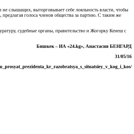
 не слышащих, выторговывает себе лояльность власти, чтобы
предлагая голоса членов общества за партию. С таким же
ратуру, судебные органы, правительство и Жогорку Кенеш с
Бишкек – ИА «24.kg»,
Анастасия БЕНГАРД
31/05/16
yu_prosyat_prezidenta_kr_razobratsya_s_situatsiey_v_kog_i_kos/