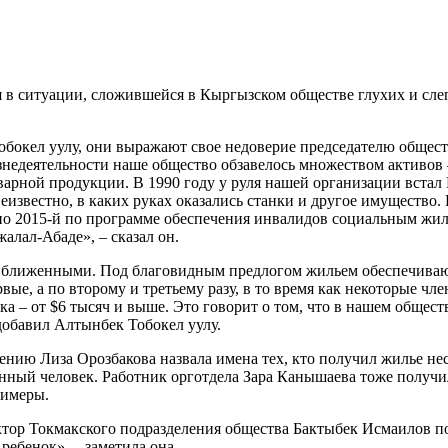
я в ситуации, сложившейся в Кыргызском обществе глухих и сле
обокел уулу, они выражают свое недоверие председателю общес
жизнедеятельности наше общество обзавелось множеством актив
арной продукции. В 1990 году у руля нашей организации встал М
Неизвестно, в каких руках оказались станки и другое имущество
о 2015-й по программе обеспечения инвалидов социальным жил
алал-Абаде», – сказал он.
риближенными. Под благовидным предлогом жильем обеспечиваю
е, а по второму и третьему разу, в то время как некоторые чле
ка – от $6 тысяч и выше. Это говорит о том, что в нашем общес
 добавил Алтынбек Тобокел уулу.
нию Лиза Орозбакова назвала имена тех, кто получил жилье неск
нный человек. Работник орготдела Зара Канышаева тоже получил
римеры.
ор Токмакского подразделения общества Бактыбек Исмаилов полу
 ребенок», – заметила она.