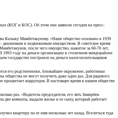
пых (КОГ и КОС). Об этом они заявили сегодня на пресс-
тва Калыку Мамбетакунову. «Наше общество основано в 1939
ов – движимым и недвижимым имуществом. В советское время
амбетакунов, после чего имущество, нажитое за 60-70 лет,
. В 1993 году на деньги организации в столичном микрорайоне
ьем государство построило на деньги налогоплательщиков
тся его родственники, ближайшее окружение, работники
ны общества не могут получить даже один раз. Для рядового
тве процветает коррупция. В настоящее время в нашем обществе
олько раз. «Водитель председателя, его зять Замирбек
а две комнаты, выдали жилье и ее сыну, который работает
чил квартиру на ее имя несколько лет назад. Вселиться туда