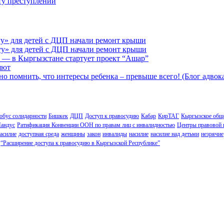
сту преступлений
у» для детей с ДЦП начали ремонт крыши
у» для детей с ДЦП начали ремонт крыши
 — в Кыргызстане стартует проект “Ашар”
яют
но помнить, что интересы ребенка – превыше всего! (Блог адвок
обус солидарности
Бишкек
ДЦП
Доступ к правосудию
Кабар
КирТАГ
Кыргызское обще
андус
Ратификация Конвенции ООН по правам лиц с инвалидностью
Центры правовой
асилие
доступная среда
женщины
закон
инвалиды
насилие
насилие над детьми
незрячие
“Расширение доступа к правосудию в Кыргызской Республике”