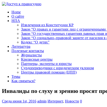
Home
О сайте
НПА
Извлечения из Конституции КР
Закон “О правах и гарантиях лиц с ограниченными
Закон “О государственных гарантиях равных прав
Закон “О социально–правовой защите от насилия в 
Кодекс “О детях”
Литература
Полезные контакты
Журналисты
Кризисные центры
Партнеры, эксперты и юристы
Сурдопереводчики с юридическим уклоном
Центры правовой помощи (ЦПП)
Темы
Как связаться?
Инвалиды по слуху и зрению просят пр
Среда июня 1st, 2016
admin
Интернет
,
Новости
0