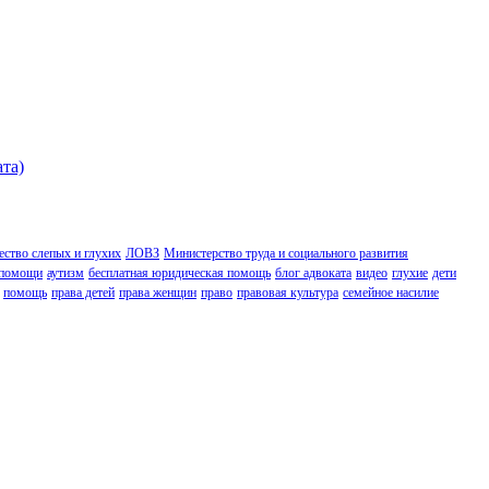
ата)
ство слепых и глухих
ЛОВЗ
Министерство труда и социального развития
 помощи
аутизм
бесплатная юридическая помощь
блог адвоката
видео
глухие
дети
помощь
права детей
права женщин
право
правовая культура
семейное насилие