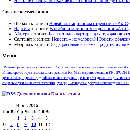
Насилие в тени, или Как безнаказанность приводит к ро
Свежие комментарии
Шерали
к записи
В реабилитационном отделении «Ак-Су
Наргиза
к записи
В реабилитационном отделении «Ак-Су
Айнура
к записи
Бесплатные квартиры для нуждающихся
Салтанат
к записи
Невеста – не человек? Юристы объясн
Мээрим
к записи
Когда распадается семья, родителям важ
Метки
"Равные права-равные возможности"
«Об охране и защите от семейного насилия»
Авт
Министерство труда и социального развития КР
Министерство юстиции КР
ПРООН
П
дети-инвалиды
дети в трудной жизненной ситуации
дети сироты
дети с овз
домашнее н
социально уязвимые слои населения
суицид
“Расширение доступа к правосудию в КР”
Дыхание жизни Кыргызстана
Июнь 2016
Пн
Вт
Ср
Чт
Пт
Сб
Вс
1
2
3
4
5
6
7
8
9
10
11
12