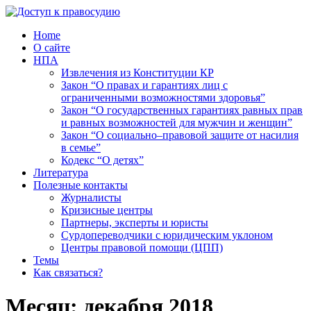
Home
О сайте
НПА
Извлечения из Конституции КР
Закон “О правах и гарантиях лиц с
ограниченными возможностями здоровья”
Закон “О государственных гарантиях равных прав
и равных возможностей для мужчин и женщин”
Закон “О социально–правовой защите от насилия
в семье”
Кодекс “О детях”
Литература
Полезные контакты
Журналисты
Кризисные центры
Партнеры, эксперты и юристы
Сурдопереводчики с юридическим уклоном
Центры правовой помощи (ЦПП)
Темы
Как связаться?
Месяц:
декабря 2018