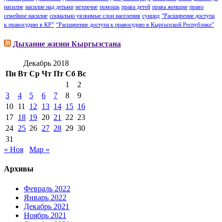
насилие
насилие над детьми
незрячие
помощь
права детей
права женщин
право
семейное насилие
социально уязвимые слои населения
суицид
“Расширение доступа
к правосудию в КР”
“Расширение доступа к правосудию в Кыргызской Республике”
Дыхание жизни Кыргызстана
Декабрь 2018
Пн
Вт
Ср
Чт
Пт
Сб
Вс
1
2
3
4
5
6
7
8
9
10
11
12
13
14
15
16
17
18
19
20
21
22
23
24
25
26
27
28
29
30
31
« Ноя
Мар »
Архивы
Февраль 2022
Январь 2022
Декабрь 2021
Ноябрь 2021