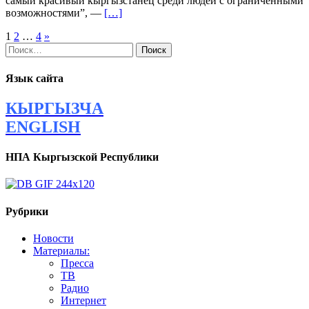
самый красивый кыргызстанец среди людей с ограниченными
возможностями”, —
[…]
Навигация
1
2
…
4
»
Найти:
по
записям
Язык сайта
КЫРГЫЗЧА
ENGLISH
НПА Кыргызской Республики
Рубрики
Новости
Материалы:
Пресса
ТВ
Радио
Интернет