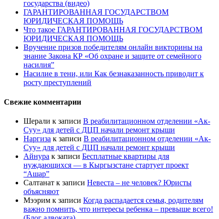
государства (видео)
ГАРАНТИРОВАННАЯ ГОСУДАРСТВОМ
ЮРИДИЧЕСКАЯ ПОМОЩЬ
Что такое ГАРАНТИРОВАННАЯ ГОСУДАРСТВОМ
ЮРИДИЧЕСКАЯ ПОМОЩЬ
Вручение призов победителям онлайн викторины на
знание Закона КР «Об охране и защите от семейного
насилия”
Насилие в тени, или Как безнаказанность приводит к
росту преступлений
Свежие комментарии
Шерали
к записи
В реабилитационном отделении «Ак-
Суу» для детей с ДЦП начали ремонт крыши
Наргиза
к записи
В реабилитационном отделении «Ак-
Суу» для детей с ДЦП начали ремонт крыши
Айнура
к записи
Бесплатные квартиры для
нуждающихся — в Кыргызстане стартует проект
“Ашар”
Салтанат
к записи
Невеста – не человек? Юристы
объясняют
Мээрим
к записи
Когда распадается семья, родителям
важно помнить, что интересы ребенка – превыше всего!
(Блог адвоката)