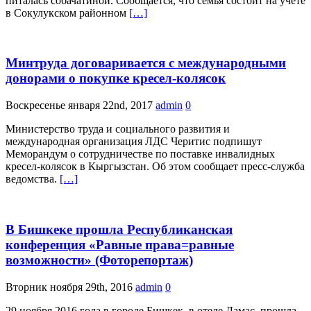
питалась собачатиной. Сообщается, что семья состоит на учете
в Сокулукском районном
[…]
Минтруда договаривается с международными
донорами о покупке кресел-колясок
Воскресенье января 22nd, 2017
admin
0
Министерство труда и социального развития и
международная организация ЛДС Черитис подпишут
Меморандум о сотрудничестве по поставке инвалидных
кресел-колясок в Кыргызстан. Об этом сообщает пресс-служба
ведомства.
[…]
В Бишкеке прошла Республиканская
конференция «Равные права=равные
возможности» (Фоторепортаж)
Вторник ноября 29th, 2016
admin
0
29 ноября 2016 года в городе Бишкек, в отеле Дамас, прошла