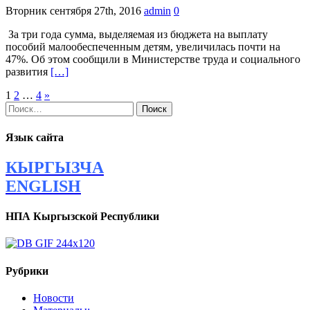
Вторник сентября 27th, 2016
admin
0
За три года сумма, выделяемая из бюджета на выплату
пособий малообеспеченным детям, увеличилась почти на
47%. Об этом сообщили в Министерстве труда и социального
развития
[…]
Навигация
1
2
…
4
»
Найти:
по
записям
Язык сайта
КЫРГЫЗЧА
ENGLISH
НПА Кыргызской Республики
Рубрики
Новости