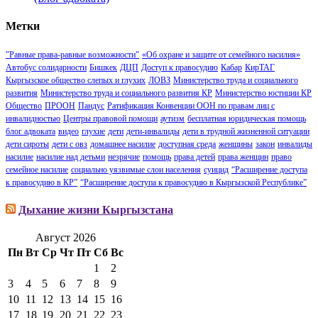
Метки
"Равные права-равные возможности"
«Об охране и защите от семейного насилия»
Автобус солидарности
Бишкек
ДЦП
Доступ к правосудию
Кабар
КирТАГ
Кыргызское общество слепых и глухих
ЛОВЗ
Министерство труда и социального
развития
Министерство труда и социального развития КР
Министерство юстиции КР
Общество
ПРООН
Пандус
Ратификация Конвенции ООН по правам лиц с
инвалидностью
Центры правовой помощи
аутизм
бесплатная юридическая помощь
блог адвоката
видео
глухие
дети
дети-инвалиды
дети в трудной жизненной ситуации
дети сироты
дети с овз
домашнее насилие
доступная среда
женщины
закон
инвалиды
насилие
насилие над детьми
незрячие
помощь
права детей
права женщин
право
семейное насилие
социально уязвимые слои населения
суицид
“Расширение доступа
к правосудию в КР”
“Расширение доступа к правосудию в Кыргызской Республике”
Дыхание жизни Кыргызстана
Август 2026
Пн
Вт
Ср
Чт
Пт
Сб
Вс
1
2
3
4
5
6
7
8
9
10
11
12
13
14
15
16
17
18
19
20
21
22
23