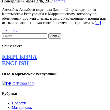
Понедельник марта 27th, 2017
admin
0
Алмазбек Атамбаев подписал Закон «О присоединении
Кыргызской Республики к Марракешскому договору об
облегчении доступа слепых и лиц с нарушениями зрения или
иными ограниченными способностями воспринимать
[…]
Навигация
1
2
…
4
»
Найти:
по
записям
Язык сайта
КЫРГЫЗЧА
ENGLISH
НПА Кыргызской Республики
Рубрики
Новости
Материалы: