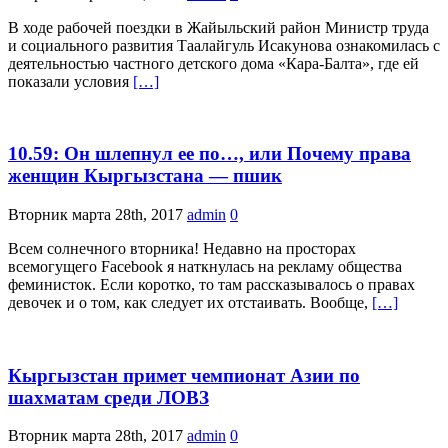
В ходе рабочей поездки в Жайыльский район Министр труда
и социального развития Таалайгуль Исакунова ознакомилась с
деятельностью частного детского дома «Кара-Балта», где ей
показали условия
[…]
10.59: Он шлепнул ее по…, или Почему права
женщин Кыргызстана — пшик
Вторник марта 28th, 2017
admin
0
Всем солнечного вторника! Недавно на просторах
всемогущего Facebook я наткнулась на рекламу общества
феминисток. Если коротко, то там рассказывалось о правах
девочек и о том, как следует их отстаивать. Вообще,
[…]
Кыргызстан примет чемпионат Азии по
шахматам среди ЛОВЗ
Вторник марта 28th, 2017
admin
0