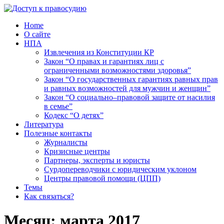
Home
О сайте
НПА
Извлечения из Конституции КР
Закон “О правах и гарантиях лиц с
ограниченными возможностями здоровья”
Закон “О государственных гарантиях равных прав
и равных возможностей для мужчин и женщин”
Закон “О социально–правовой защите от насилия
в семье”
Кодекс “О детях”
Литература
Полезные контакты
Журналисты
Кризисные центры
Партнеры, эксперты и юристы
Сурдопереводчики с юридическим уклоном
Центры правовой помощи (ЦПП)
Темы
Как связаться?
Месяц:
марта 2017