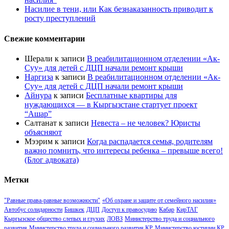
Насилие в тени, или Как безнаказанность приводит к
росту преступлений
Свежие комментарии
Шерали
к записи
В реабилитационном отделении «Ак-
Суу» для детей с ДЦП начали ремонт крыши
Наргиза
к записи
В реабилитационном отделении «Ак-
Суу» для детей с ДЦП начали ремонт крыши
Айнура
к записи
Бесплатные квартиры для
нуждающихся — в Кыргызстане стартует проект
“Ашар”
Салтанат
к записи
Невеста – не человек? Юристы
объясняют
Мээрим
к записи
Когда распадается семья, родителям
важно помнить, что интересы ребенка – превыше всего!
(Блог адвоката)
Метки
"Равные права-равные возможности"
«Об охране и защите от семейного насилия»
Автобус солидарности
Бишкек
ДЦП
Доступ к правосудию
Кабар
КирТАГ
Кыргызское общество слепых и глухих
ЛОВЗ
Министерство труда и социального
развития
Министерство труда и социального развития КР
Министерство юстиции КР