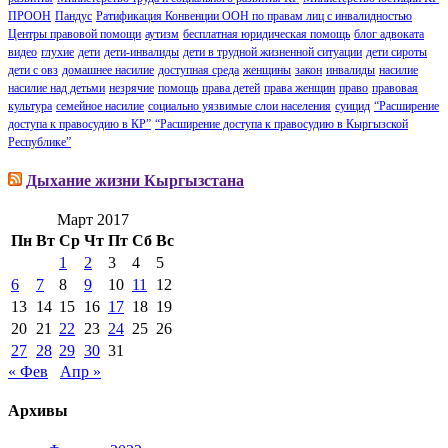
ПРООН
Пандус
Ратификация Конвенции ООН по правам лиц с инвалидностью
Центры правовой помощи
аутизм
бесплатная юридическая помощь
блог адвоката
видео
глухие
дети
дети-инвалиды
дети в трудной жизненной ситуации
дети сироты
дети с овз
домашнее насилие
доступная среда
женщины
закон
инвалиды
насилие
насилие над детьми
незрячие
помощь
права детей
права женщин
право
правовая
культура
семейное насилие
социально уязвимые слои населения
суицид
“Расширение
доступа к правосудию в КР”
“Расширение доступа к правосудию в Кыргызской
Республике”
Дыхание жизни Кыргызстана
Март 2017
Пн
Вт
Ср
Чт
Пт
Сб
Вс
1
2
3
4
5
6
7
8
9
10
11
12
13
14
15
16
17
18
19
20
21
22
23
24
25
26
27
28
29
30
31
« Фев
Апр »
Архивы