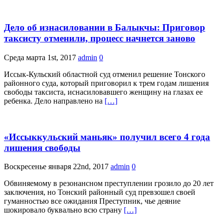
Дело об изнасиловании в Балыкчы: Приговор
таксисту отменили, процесс начнется заново
Среда марта 1st, 2017
admin
0
Иссык-Кульский областной суд отменил решение Тонского
районного суда, который приговорил к трем годам лишения
свободы таксиста, иснасиловавшего женщину на глазах ее
ребенка. Дело направлено на
[…]
«Иссыккульский маньяк» получил всего 4 года
лишения свободы
Воскресенье января 22nd, 2017
admin
0
Обвиняемому в резонансном преступлении грозило до 20 лет
заключения, но Тонский районный суд превзошел своей
гуманностью все ожидания Преступник, чье деяние
шокировало буквально всю страну
[…]