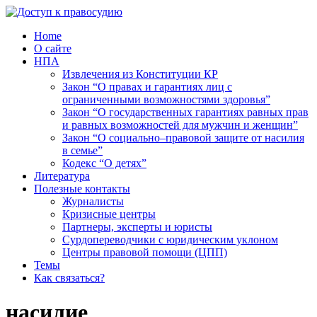
Home
О сайте
НПА
Извлечения из Конституции КР
Закон “О правах и гарантиях лиц с
ограниченными возможностями здоровья”
Закон “О государственных гарантиях равных прав
и равных возможностей для мужчин и женщин”
Закон “О социально–правовой защите от насилия
в семье”
Кодекс “О детях”
Литература
Полезные контакты
Журналисты
Кризисные центры
Партнеры, эксперты и юристы
Сурдопереводчики с юридическим уклоном
Центры правовой помощи (ЦПП)
Темы
Как связаться?
насилие