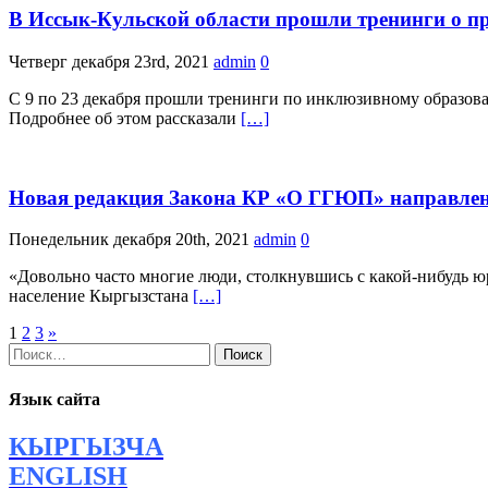
В Иссык-Кульской области прошли тренинги о п
Четверг декабря 23rd, 2021
admin
0
С 9 по 23 декабря прошли тренинги по инклюзивному образов
Подробнее об этом рассказали
[…]
Новая редакция Закона КР «О ГГЮП» направлен
Понедельник декабря 20th, 2021
admin
0
«Довольно часто многие люди, столкнувшись с какой-нибудь ю
население Кыргызстана
[…]
Навигация
1
2
3
»
Найти:
по
записям
Язык сайта
КЫРГЫЗЧА
ENGLISH