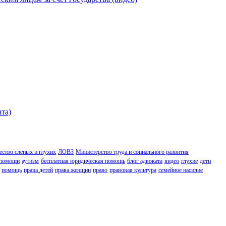
ата)
ство слепых и глухих
ЛОВЗ
Министерство труда и социального развития
 помощи
аутизм
бесплатная юридическая помощь
блог адвоката
видео
глухие
дети
помощь
права детей
права женщин
право
правовая культура
семейное насилие