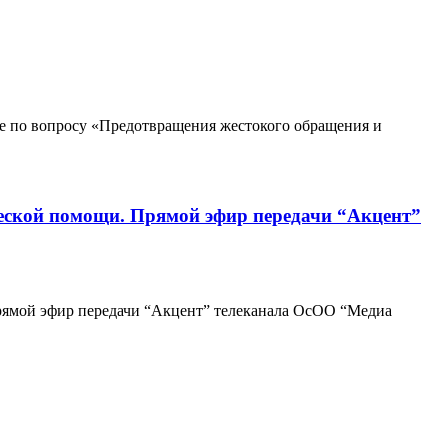
 по вопросу «Предотвращения жестокого обращения и
ческой помощи. Прямой эфир передачи “Акцент”
прямой эфир передачи “Акцент” телеканала ОсОО “Медиа