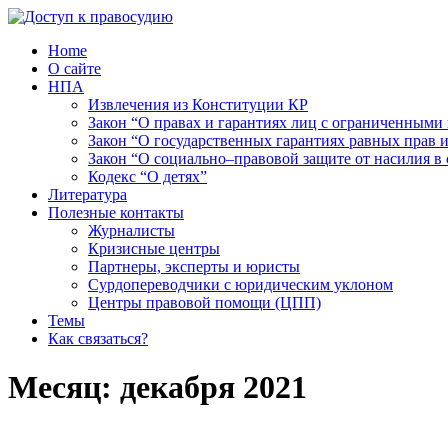
Home
О сайте
НПА
Извлечения из Конституции КР
Закон “О правах и гарантиях лиц с ограниченными
Закон “О государственных гарантиях равных прав
Закон “О социально–правовой защите от насилия в 
Кодекс “О детях”
Литература
Полезные контакты
Журналисты
Кризисные центры
Партнеры, эксперты и юристы
Сурдопереводчики с юридическим уклоном
Центры правовой помощи (ЦПП)
Темы
Как связаться?
Месяц:
декабря 2021