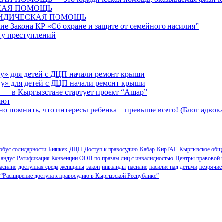
КАЯ ПОМОЩЬ
ЮРИДИЧЕСКАЯ ПОМОЩЬ
ие Закона КР «Об охране и защите от семейного насилия”
сту преступлений
у» для детей с ДЦП начали ремонт крыши
у» для детей с ДЦП начали ремонт крыши
 — в Кыргызстане стартует проект “Ашар”
яют
но помнить, что интересы ребенка – превыше всего! (Блог адвок
обус солидарности
Бишкек
ДЦП
Доступ к правосудию
Кабар
КирТАГ
Кыргызское обще
андус
Ратификация Конвенции ООН по правам лиц с инвалидностью
Центры правовой
асилие
доступная среда
женщины
закон
инвалиды
насилие
насилие над детьми
незрячие
“Расширение доступа к правосудию в Кыргызской Республике”