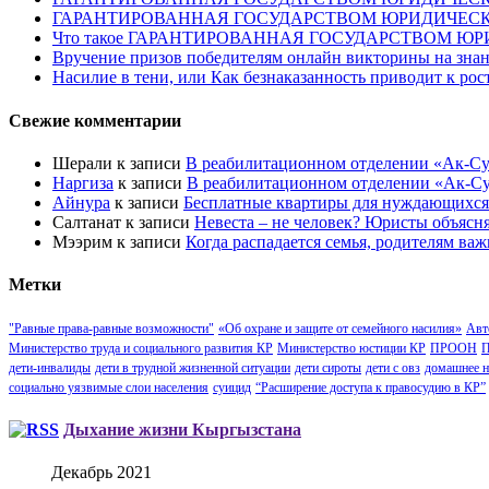
ГАРАНТИРОВАННАЯ ГОСУДАРСТВОМ ЮРИДИЧЕС
Что такое ГАРАНТИРОВАННАЯ ГОСУДАРСТВОМ 
Вручение призов победителям онлайн викторины на знан
Насилие в тени, или Как безнаказанность приводит к ро
Свежие комментарии
Шерали
к записи
В реабилитационном отделении «Ак-Су
Наргиза
к записи
В реабилитационном отделении «Ак-Су
Айнура
к записи
Бесплатные квартиры для нуждающихся
Салтанат
к записи
Невеста – не человек? Юристы объясн
Мээрим
к записи
Когда распадается семья, родителям важ
Метки
"Равные права-равные возможности"
«Об охране и защите от семейного насилия»
Авт
Министерство труда и социального развития КР
Министерство юстиции КР
ПРООН
П
дети-инвалиды
дети в трудной жизненной ситуации
дети сироты
дети с овз
домашнее н
социально уязвимые слои населения
суицид
“Расширение доступа к правосудию в КР”
Дыхание жизни Кыргызстана
Декабрь 2021