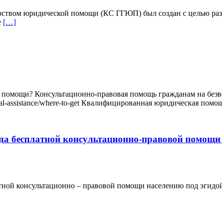
рством юридической помощи (КС ГГЮП) был создан с целью ра
е
[…]
й помощи? Консультационно-правовая помощь гражданам на безв
gal-assistance/where-to-get Квалифицированная юридическая помо
екада бесплатной консультационно-правовой помо
атной консультационно – правовой помощи населению под эгид