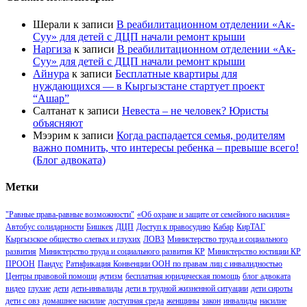
Шерали
к записи
В реабилитационном отделении «Ак-
Суу» для детей с ДЦП начали ремонт крыши
Наргиза
к записи
В реабилитационном отделении «Ак-
Суу» для детей с ДЦП начали ремонт крыши
Айнура
к записи
Бесплатные квартиры для
нуждающихся — в Кыргызстане стартует проект
“Ашар”
Салтанат
к записи
Невеста – не человек? Юристы
объясняют
Мээрим
к записи
Когда распадается семья, родителям
важно помнить, что интересы ребенка – превыше всего!
(Блог адвоката)
Метки
"Равные права-равные возможности"
«Об охране и защите от семейного насилия»
Автобус солидарности
Бишкек
ДЦП
Доступ к правосудию
Кабар
КирТАГ
Кыргызское общество слепых и глухих
ЛОВЗ
Министерство труда и социального
развития
Министерство труда и социального развития КР
Министерство юстиции КР
ПРООН
Пандус
Ратификация Конвенции ООН по правам лиц с инвалидностью
Центры правовой помощи
аутизм
бесплатная юридическая помощь
блог адвоката
видео
глухие
дети
дети-инвалиды
дети в трудной жизненной ситуации
дети сироты
дети с овз
домашнее насилие
доступная среда
женщины
закон
инвалиды
насилие