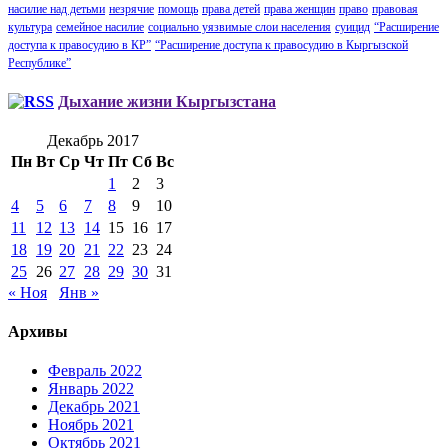
насилие над детьми
незрячие
помощь
права детей
права женщин
право
правовая
культура
семейное насилие
социально уязвимые слои населения
суицид
“Расширение
доступа к правосудию в КР”
“Расширение доступа к правосудию в Кыргызской
Республике”
Дыхание жизни Кыргызстана
Декабрь 2017
Пн
Вт
Ср
Чт
Пт
Сб
Вс
1
2
3
4
5
6
7
8
9
10
11
12
13
14
15
16
17
18
19
20
21
22
23
24
25
26
27
28
29
30
31
« Ноя
Янв »
Архивы
Февраль 2022
Январь 2022
Декабрь 2021
Ноябрь 2021
Октябрь 2021