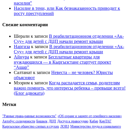
насилия”
Насилие в тени, или Как безнаказанность приводит к
росту преступлений
Свежие комментарии
Шерали
к записи
В реабилитационном отделении «Ак-
Суу» для детей с ДЦП начали ремонт крыши
Наргиза
к записи
В реабилитационном отделении «Ак-
Суу» для детей с ДЦП начали ремонт крыши
Айнура
к записи
Бесплатные квартиры для
нуждающихся — в Кыргызстане стартует проект
“Ашар”
Салтанат
к записи
Невеста – не человек? Юристы
объясняют
Мээрим
к записи
Когда распадается семья, родителям
важно помнить, что интересы ребенка – превыше всего!
(Блог адвоката)
Метки
"Равные права-равные возможности"
«Об охране и защите от семейного насилия»
Автобус солидарности
Бишкек
ДЦП
Доступ к правосудию
Кабар
КирТАГ
Кыргызское общество слепых и глухих
ЛОВЗ
Министерство труда и социального