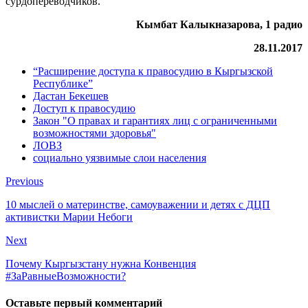
сурдопереводчиков.
Кымбат Калыкназарова, 1 радио
28.11.2017
“Расширение доступа к правосудию в Кыргызской
Республике”
Дастан Бекешев
Доступ к правосудию
Закон "О правах и гарантиях лиц с ограниченными
возможностями здоровья"
ЛОВЗ
социально уязвимые слои населения
Previous
10 мыслей о материнстве, самоуважении и детях с ДЦП
активистки Марии Небоги
Next
Почему Кыргызстану нужна Конвенция
#ЗаРавныеВозможности?
Оставьте первый комментарий