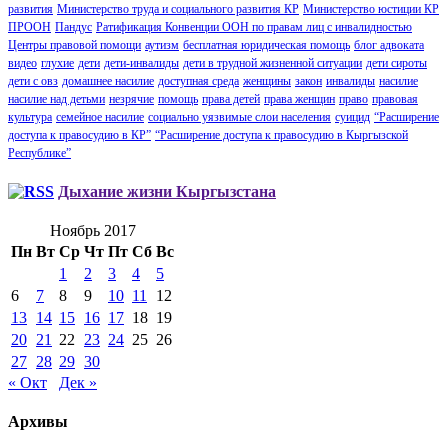
развития
Министерство труда и социального развития КР
Министерство юстиции КР
ПРООН
Пандус
Ратификация Конвенции ООН по правам лиц с инвалидностью
Центры правовой помощи
аутизм
бесплатная юридическая помощь
блог адвоката
видео
глухие
дети
дети-инвалиды
дети в трудной жизненной ситуации
дети сироты
дети с овз
домашнее насилие
доступная среда
женщины
закон
инвалиды
насилие
насилие над детьми
незрячие
помощь
права детей
права женщин
право
правовая
культура
семейное насилие
социально уязвимые слои населения
суицид
“Расширение
доступа к правосудию в КР”
“Расширение доступа к правосудию в Кыргызской
Республике”
Дыхание жизни Кыргызстана
Ноябрь 2017
Пн
Вт
Ср
Чт
Пт
Сб
Вс
1
2
3
4
5
6
7
8
9
10
11
12
13
14
15
16
17
18
19
20
21
22
23
24
25
26
27
28
29
30
« Окт
Дек »
Архивы