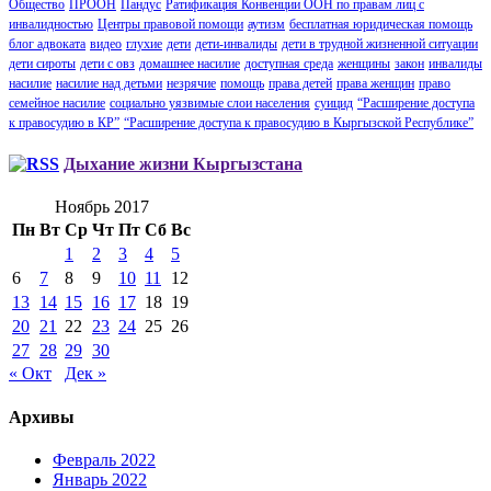
Общество
ПРООН
Пандус
Ратификация Конвенции ООН по правам лиц с
инвалидностью
Центры правовой помощи
аутизм
бесплатная юридическая помощь
блог адвоката
видео
глухие
дети
дети-инвалиды
дети в трудной жизненной ситуации
дети сироты
дети с овз
домашнее насилие
доступная среда
женщины
закон
инвалиды
насилие
насилие над детьми
незрячие
помощь
права детей
права женщин
право
семейное насилие
социально уязвимые слои населения
суицид
“Расширение доступа
к правосудию в КР”
“Расширение доступа к правосудию в Кыргызской Республике”
Дыхание жизни Кыргызстана
Ноябрь 2017
Пн
Вт
Ср
Чт
Пт
Сб
Вс
1
2
3
4
5
6
7
8
9
10
11
12
13
14
15
16
17
18
19
20
21
22
23
24
25
26
27
28
29
30
« Окт
Дек »
Архивы
Февраль 2022
Январь 2022