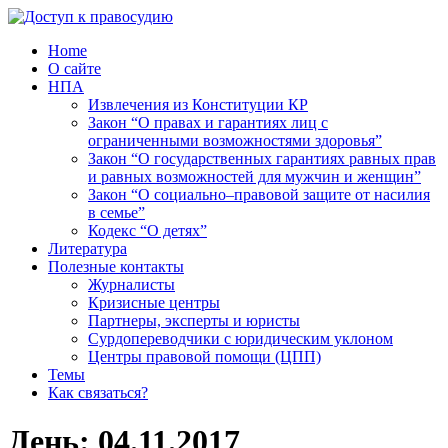
Home
О сайте
НПА
Извлечения из Конституции КР
Закон “О правах и гарантиях лиц с
ограниченными возможностями здоровья”
Закон “О государственных гарантиях равных прав
и равных возможностей для мужчин и женщин”
Закон “О социально–правовой защите от насилия
в семье”
Кодекс “О детях”
Литература
Полезные контакты
Журналисты
Кризисные центры
Партнеры, эксперты и юристы
Сурдопереводчики с юридическим уклоном
Центры правовой помощи (ЦПП)
Темы
Как связаться?
День:
04.11.2017