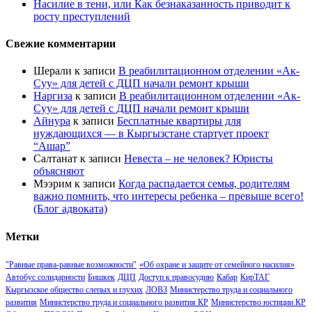
Насилие в тени, или Как безнаказанность приводит к
росту преступлений
Свежие комментарии
Шерали
к записи
В реабилитационном отделении «Ак-
Суу» для детей с ДЦП начали ремонт крыши
Наргиза
к записи
В реабилитационном отделении «Ак-
Суу» для детей с ДЦП начали ремонт крыши
Айнура
к записи
Бесплатные квартиры для
нуждающихся — в Кыргызстане стартует проект
“Ашар”
Салтанат
к записи
Невеста – не человек? Юристы
объясняют
Мээрим
к записи
Когда распадается семья, родителям
важно помнить, что интересы ребенка – превыше всего!
(Блог адвоката)
Метки
"Равные права-равные возможности"
«Об охране и защите от семейного насилия»
Автобус солидарности
Бишкек
ДЦП
Доступ к правосудию
Кабар
КирТАГ
Кыргызское общество слепых и глухих
ЛОВЗ
Министерство труда и социального
развития
Министерство труда и социального развития КР
Министерство юстиции КР