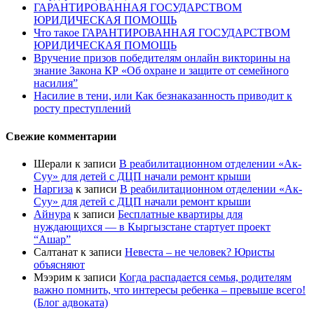
ГАРАНТИРОВАННАЯ ГОСУДАРСТВОМ
ЮРИДИЧЕСКАЯ ПОМОЩЬ
Что такое ГАРАНТИРОВАННАЯ ГОСУДАРСТВОМ
ЮРИДИЧЕСКАЯ ПОМОЩЬ
Вручение призов победителям онлайн викторины на
знание Закона КР «Об охране и защите от семейного
насилия”
Насилие в тени, или Как безнаказанность приводит к
росту преступлений
Свежие комментарии
Шерали
к записи
В реабилитационном отделении «Ак-
Суу» для детей с ДЦП начали ремонт крыши
Наргиза
к записи
В реабилитационном отделении «Ак-
Суу» для детей с ДЦП начали ремонт крыши
Айнура
к записи
Бесплатные квартиры для
нуждающихся — в Кыргызстане стартует проект
“Ашар”
Салтанат
к записи
Невеста – не человек? Юристы
объясняют
Мээрим
к записи
Когда распадается семья, родителям
важно помнить, что интересы ребенка – превыше всего!
(Блог адвоката)