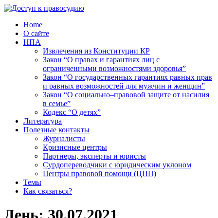
Home
О сайте
НПА
Извлечения из Конституции КР
Закон “О правах и гарантиях лиц с
ограниченными возможностями здоровья”
Закон “О государственных гарантиях равных прав
и равных возможностей для мужчин и женщин”
Закон “О социально–правовой защите от насилия
в семье”
Кодекс “О детях”
Литература
Полезные контакты
Журналисты
Кризисные центры
Партнеры, эксперты и юристы
Сурдопереводчики с юридическим уклоном
Центры правовой помощи (ЦПП)
Темы
Как связаться?
День:
30.07.2021