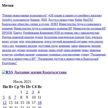
Метки
"Равные права-равные возможности"
«Об охране и защите от семейного насилия»
Автобус солидарности
Бишкек
ДЦП
Доступ к правосудию
Кабар
КирТАГ
Кыргызское общество слепых и глухих
ЛОВЗ
Министерство труда и социального
развития
Министерство труда и социального развития КР
Министерство юстиции КР
ПРООН
Пандус
Ратификация Конвенции ООН по правам лиц с инвалидностью
Центры правовой помощи
аутизм
бесплатная юридическая помощь
блог адвоката
видео
глухие
дети
дети-инвалиды
дети в трудной жизненной ситуации
дети сироты
дети с овз
домашнее насилие
доступная среда
женщины
закон
инвалиды
насилие
насилие над детьми
незрячие
помощь
права детей
права женщин
право
правовая
культура
семейное насилие
социально уязвимые слои населения
суицид
“Расширение
доступа к правосудию в КР”
“Расширение доступа к правосудию в Кыргызской
Республике”
Дыхание жизни Кыргызстана
Июль 2021
Пн
Вт
Ср
Чт
Пт
Сб
Вс
1
2
3
4
5
6
7
8
9
10
11
12
13
14
15
16
17
18
19
20
21
22
23
24
25