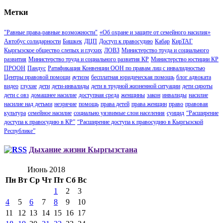
Метки
"Равные права-равные возможности"
«Об охране и защите от семейного насилия»
Автобус солидарности
Бишкек
ДЦП
Доступ к правосудию
Кабар
КирТАГ
Кыргызское общество слепых и глухих
ЛОВЗ
Министерство труда и социального
развития
Министерство труда и социального развития КР
Министерство юстиции КР
ПРООН
Пандус
Ратификация Конвенции ООН по правам лиц с инвалидностью
Центры правовой помощи
аутизм
бесплатная юридическая помощь
блог адвоката
видео
глухие
дети
дети-инвалиды
дети в трудной жизненной ситуации
дети сироты
дети с овз
домашнее насилие
доступная среда
женщины
закон
инвалиды
насилие
насилие над детьми
незрячие
помощь
права детей
права женщин
право
правовая
культура
семейное насилие
социально уязвимые слои населения
суицид
“Расширение
доступа к правосудию в КР”
“Расширение доступа к правосудию в Кыргызской
Республике”
Дыхание жизни Кыргызстана
Июнь 2018
Пн
Вт
Ср
Чт
Пт
Сб
Вс
1
2
3
4
5
6
7
8
9
10
11
12
13
14
15
16
17