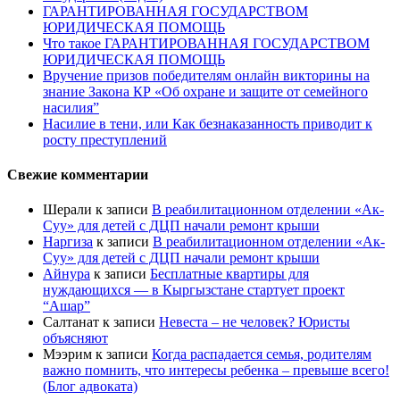
ГАРАНТИРОВАННАЯ ГОСУДАРСТВОМ
ЮРИДИЧЕСКАЯ ПОМОЩЬ
Что такое ГАРАНТИРОВАННАЯ ГОСУДАРСТВОМ
ЮРИДИЧЕСКАЯ ПОМОЩЬ
Вручение призов победителям онлайн викторины на
знание Закона КР «Об охране и защите от семейного
насилия”
Насилие в тени, или Как безнаказанность приводит к
росту преступлений
Свежие комментарии
Шерали
к записи
В реабилитационном отделении «Ак-
Суу» для детей с ДЦП начали ремонт крыши
Наргиза
к записи
В реабилитационном отделении «Ак-
Суу» для детей с ДЦП начали ремонт крыши
Айнура
к записи
Бесплатные квартиры для
нуждающихся — в Кыргызстане стартует проект
“Ашар”
Салтанат
к записи
Невеста – не человек? Юристы
объясняют
Мээрим
к записи
Когда распадается семья, родителям
важно помнить, что интересы ребенка – превыше всего!
(Блог адвоката)