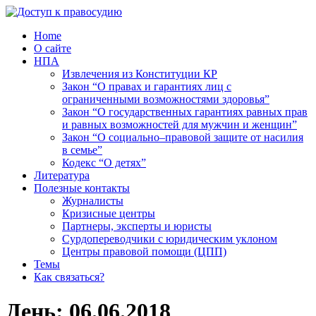
Home
О сайте
НПА
Извлечения из Конституции КР
Закон “О правах и гарантиях лиц с
ограниченными возможностями здоровья”
Закон “О государственных гарантиях равных прав
и равных возможностей для мужчин и женщин”
Закон “О социально–правовой защите от насилия
в семье”
Кодекс “О детях”
Литература
Полезные контакты
Журналисты
Кризисные центры
Партнеры, эксперты и юристы
Сурдопереводчики с юридическим уклоном
Центры правовой помощи (ЦПП)
Темы
Как связаться?
День:
06.06.2018