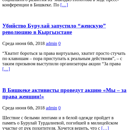
конференции в Бишкеке. По
[…]
Убийство Бурулай запустило “женскую”
революцию в Кыргызстане
Среда июня 6th, 2018
admin
0
“Хватит бороться за права виртуально, хватит просто стучать
по клавишам – пора приступать к реальным действиям”, – с
таким призывом выступили организаторы акции “За права
[…]
В Бишкеке активисты проведут акцию «Мы – за
права женщин!»
Среда июня 6th, 2018
admin
0
Шествие с белыми лентами и в белой одежде пройдет в
память о Бурулай Турдалиевой, погибшей в милицейском
участке от рук похитителя. Хочется верить, что с
[…]