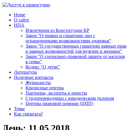
Home
О сайте
НПА
Извлечения из Конституции КР
Закон “О правах и гарантиях лиц с
ограниченными возможностями здоровья”
Закон “О государственных гарантиях равных прав
и равных возможностей для мужчин и женщин”
Закон “О социально–правовой защите от насилия
в семье”
Кодекс “О детях”
Литература
Полезные контакты
Журналисты
Кризисные центры
Партнеры, эксперты и юристы
Сурдопереводчики с юридическим уклоном
Центры правовой помощи (ЦПП)
Темы
Как связаться?
День:
11.05.2018