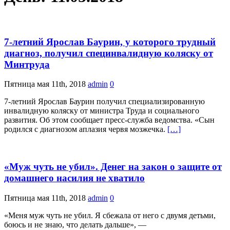
7-летний Ярослав Баурин, у которого трудный
диагноз, получил специнвалидную коляску от
Минтруда
Пятница мая 11th, 2018
admin
0
7-летний Ярослав Баурин получил специализированную
инвалидную коляску от министра Труда и социального
развития. Об этом сообщает пресс-служба ведомства. «Сын
родился с диагнозом аплазия червя мозжечка.
[…]
«Муж чуть не убил». Денег на закон о защите от
домашнего насилия не хватило
Пятница мая 11th, 2018
admin
0
«Меня муж чуть не убил. Я сбежала от него с двумя детьми,
боюсь и не знаю, что делать дальше», —