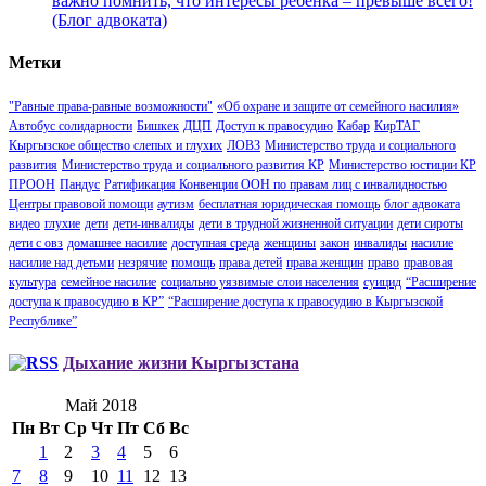
важно помнить, что интересы ребенка – превыше всего!
(Блог адвоката)
Метки
"Равные права-равные возможности"
«Об охране и защите от семейного насилия»
Автобус солидарности
Бишкек
ДЦП
Доступ к правосудию
Кабар
КирТАГ
Кыргызское общество слепых и глухих
ЛОВЗ
Министерство труда и социального
развития
Министерство труда и социального развития КР
Министерство юстиции КР
ПРООН
Пандус
Ратификация Конвенции ООН по правам лиц с инвалидностью
Центры правовой помощи
аутизм
бесплатная юридическая помощь
блог адвоката
видео
глухие
дети
дети-инвалиды
дети в трудной жизненной ситуации
дети сироты
дети с овз
домашнее насилие
доступная среда
женщины
закон
инвалиды
насилие
насилие над детьми
незрячие
помощь
права детей
права женщин
право
правовая
культура
семейное насилие
социально уязвимые слои населения
суицид
“Расширение
доступа к правосудию в КР”
“Расширение доступа к правосудию в Кыргызской
Республике”
Дыхание жизни Кыргызстана
Май 2018
Пн
Вт
Ср
Чт
Пт
Сб
Вс
1
2
3
4
5
6
7
8
9
10
11
12
13