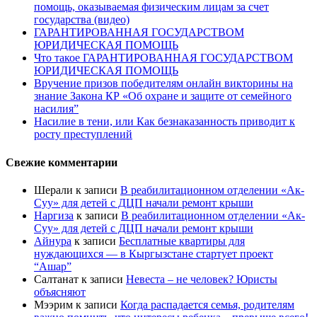
помощь, оказываемая физическим лицам за счет
государства (видео)
ГАРАНТИРОВАННАЯ ГОСУДАРСТВОМ
ЮРИДИЧЕСКАЯ ПОМОЩЬ
Что такое ГАРАНТИРОВАННАЯ ГОСУДАРСТВОМ
ЮРИДИЧЕСКАЯ ПОМОЩЬ
Вручение призов победителям онлайн викторины на
знание Закона КР «Об охране и защите от семейного
насилия”
Насилие в тени, или Как безнаказанность приводит к
росту преступлений
Свежие комментарии
Шерали
к записи
В реабилитационном отделении «Ак-
Суу» для детей с ДЦП начали ремонт крыши
Наргиза
к записи
В реабилитационном отделении «Ак-
Суу» для детей с ДЦП начали ремонт крыши
Айнура
к записи
Бесплатные квартиры для
нуждающихся — в Кыргызстане стартует проект
“Ашар”
Салтанат
к записи
Невеста – не человек? Юристы
объясняют
Мээрим
к записи
Когда распадается семья, родителям