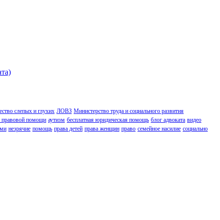
ата)
ство слепых и глухих
ЛОВЗ
Министерство труда и социального развития
 правовой помощи
аутизм
бесплатная юридическая помощь
блог адвоката
видео
ьми
незрячие
помощь
права детей
права женщин
право
семейное насилие
социально