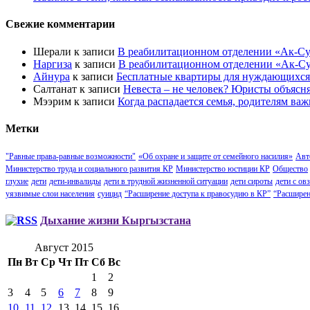
Свежие комментарии
Шерали
к записи
В реабилитационном отделении «Ак-Су
Наргиза
к записи
В реабилитационном отделении «Ак-Су
Айнура
к записи
Бесплатные квартиры для нуждающихся
Салтанат
к записи
Невеста – не человек? Юристы объясн
Мээрим
к записи
Когда распадается семья, родителям важ
Метки
"Равные права-равные возможности"
«Об охране и защите от семейного насилия»
Авт
Министерство труда и социального развития КР
Министерство юстиции КР
Общество
глухие
дети
дети-инвалиды
дети в трудной жизненной ситуации
дети сироты
дети с овз
уязвимые слои населения
суицид
“Расширение доступа к правосудию в КР”
“Расширен
Дыхание жизни Кыргызстана
Август 2015
Пн
Вт
Ср
Чт
Пт
Сб
Вс
1
2
3
4
5
6
7
8
9
10
11
12
13
14
15
16