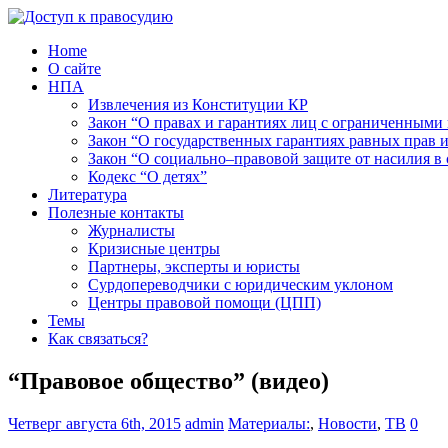
Home
О сайте
НПА
Извлечения из Конституции КР
Закон “О правах и гарантиях лиц с ограниченными
Закон “О государственных гарантиях равных прав
Закон “О социально–правовой защите от насилия в 
Кодекс “О детях”
Литература
Полезные контакты
Журналисты
Кризисные центры
Партнеры, эксперты и юристы
Сурдопереводчики с юридическим уклоном
Центры правовой помощи (ЦПП)
Темы
Как связаться?
“Правовое общество” (видео)
Четверг августа 6th, 2015
admin
Материалы:
,
Новости
,
ТВ
0