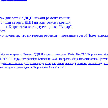
у» для детей с ДЦП начали ремонт крыши
у» для детей с ДЦП начали ремонт крыши
 — в Кыргызстане стартует проект “Ашар”
яют
но помнить, что интересы ребенка – превыше всего! (Блог адвок
обус солидарности
Бишкек
ДЦП
Доступ к правосудию
Кабар
КирТАГ
Кыргызское обще
ПРООН
Пандус
Ратификация Конвенции ООН по правам лиц с инвалидностью
Центры
домашнее насилие
доступная среда
женщины
закон
инвалиды
насилие
насилие над дет
ие доступа к правосудию в Кыргызской Республике”