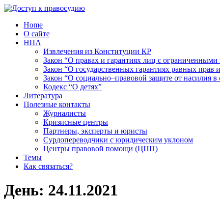
Home
О сайте
НПА
Извлечения из Конституции КР
Закон “О правах и гарантиях лиц с ограниченными
Закон “О государственных гарантиях равных прав
Закон “О социально–правовой защите от насилия в 
Кодекс “О детях”
Литература
Полезные контакты
Журналисты
Кризисные центры
Партнеры, эксперты и юристы
Сурдопереводчики с юридическим уклоном
Центры правовой помощи (ЦПП)
Темы
Как связаться?
День:
24.11.2021