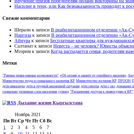
Вручение призов победителям онлайн викторины на знан
Насилие в тени, или Как безнаказанность приводит к ро
Свежие комментарии
Шерали
к записи
В реабилитационном отделении «Ак-Су
Наргиза
к записи
В реабилитационном отделении «Ак-Су
Айнура
к записи
Бесплатные квартиры для нуждающихся
Салтанат
к записи
Невеста – не человек? Юристы объясн
Мээрим
к записи
Когда распадается семья, родителям важ
Метки
"Равные права-равные возможности"
«Об охране и защите от семейного насилия»
Авт
Министерство труда и социального развития КР
Министерство юстиции КР
ПРООН
П
дети-инвалиды
дети в трудной жизненной ситуации
дети сироты
дети с овз
домашнее н
социально уязвимые слои населения
суицид
“Расширение доступа к правосудию в КР”
Дыхание жизни Кыргызстана
Ноябрь 2021
Пн
Вт
Ср
Чт
Пт
Сб
Вс
1
2
3
4
5
6
7
8
9
10
11
12
13
14