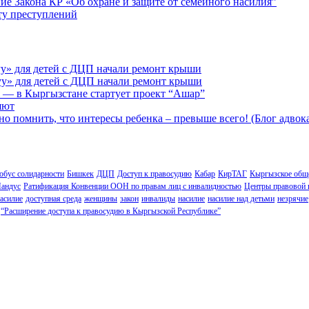
ие Закона КР «Об охране и защите от семейного насилия”
сту преступлений
у» для детей с ДЦП начали ремонт крыши
у» для детей с ДЦП начали ремонт крыши
 — в Кыргызстане стартует проект “Ашар”
яют
но помнить, что интересы ребенка – превыше всего! (Блог адвок
обус солидарности
Бишкек
ДЦП
Доступ к правосудию
Кабар
КирТАГ
Кыргызское обще
андус
Ратификация Конвенции ООН по правам лиц с инвалидностью
Центры правовой
асилие
доступная среда
женщины
закон
инвалиды
насилие
насилие над детьми
незрячие
“Расширение доступа к правосудию в Кыргызской Республике”