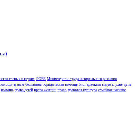
ата)
ство слепых и глухих
ЛОВЗ
Министерство труда и социального развития
 помощи
аутизм
бесплатная юридическая помощь
блог адвоката
видео
глухие
дети
помощь
права детей
права женщин
право
правовая культура
семейное насилие