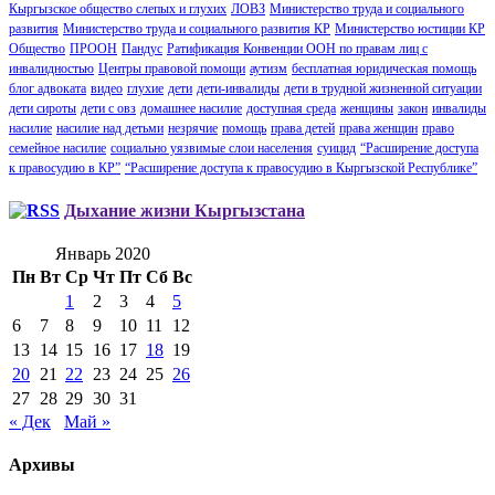
Кыргызское общество слепых и глухих
ЛОВЗ
Министерство труда и социального
развития
Министерство труда и социального развития КР
Министерство юстиции КР
Общество
ПРООН
Пандус
Ратификация Конвенции ООН по правам лиц с
инвалидностью
Центры правовой помощи
аутизм
бесплатная юридическая помощь
блог адвоката
видео
глухие
дети
дети-инвалиды
дети в трудной жизненной ситуации
дети сироты
дети с овз
домашнее насилие
доступная среда
женщины
закон
инвалиды
насилие
насилие над детьми
незрячие
помощь
права детей
права женщин
право
семейное насилие
социально уязвимые слои населения
суицид
“Расширение доступа
к правосудию в КР”
“Расширение доступа к правосудию в Кыргызской Республике”
Дыхание жизни Кыргызстана
Январь 2020
Пн
Вт
Ср
Чт
Пт
Сб
Вс
1
2
3
4
5
6
7
8
9
10
11
12
13
14
15
16
17
18
19
20
21
22
23
24
25
26
27
28
29
30
31
« Дек
Май »
Архивы