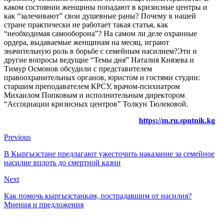
каком состоянии женщины попадают в кризисные центры и
как “залечивают” свои душевные раны? Почему в нашей
стране практически не работает такая статья, как
“необходимая самооборона”? На самом ли деле охранные
ордера, выдаваемые женщинам на месяц, играют
значительную роль в борьбе с семейным насилием?Эти и
другие вопросы ведущие “Темы дня” Наталия Князева и
Тимур Осмонов обсудили с представителем
правоохранительных органов, юристом и гостями студии:
старшим преподавателем КРСУ, врачом-психиатром
Михаилом Попковым и исполнительным директором
“Ассоциации кризисных центров” Толкун Тюлековой.
https://m.ru.sputnik.kg
Previous
В Кыргызстане предлагают ужесточить наказание за семейное
насилие вплоть до смертной казни
Next
Как помочь кыргызстанкам, пострадавшим от насилия?
Мнения и предложения