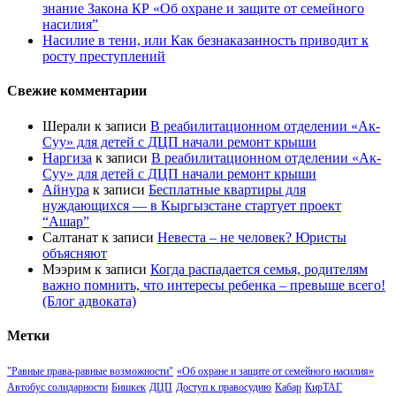
знание Закона КР «Об охране и защите от семейного
насилия”
Насилие в тени, или Как безнаказанность приводит к
росту преступлений
Свежие комментарии
Шерали
к записи
В реабилитационном отделении «Ак-
Суу» для детей с ДЦП начали ремонт крыши
Наргиза
к записи
В реабилитационном отделении «Ак-
Суу» для детей с ДЦП начали ремонт крыши
Айнура
к записи
Бесплатные квартиры для
нуждающихся — в Кыргызстане стартует проект
“Ашар”
Салтанат
к записи
Невеста – не человек? Юристы
объясняют
Мээрим
к записи
Когда распадается семья, родителям
важно помнить, что интересы ребенка – превыше всего!
(Блог адвоката)
Метки
"Равные права-равные возможности"
«Об охране и защите от семейного насилия»
Автобус солидарности
Бишкек
ДЦП
Доступ к правосудию
Кабар
КирТАГ