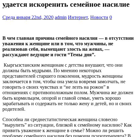
удается искоренить семейное насилие
Среда января 22nd, 2020
admin
Интернет
,
Новости
0
В чем главная причина семейного насилия — в отсутствии
уважения к женщине или в том, что мужчины, не
реализовав себя, вымещают злость на женах, —
рассуждают ведущие и гости “Темы дня”.
Кыргызстанским женщинам с детства внушают, что они
должны быть мудрыми. По мнению некоторых
представителей старшего поколения, мудрость женщины
заключается в том, чтобы она умела вовремя замолчать, не
говорить о своих чувствах и “не лезть на рожон” в
отношениях с противоположным полом. Мужчина же должен
быть кормильцем, опорой и главой семьи, уметь хорошо
зарабатывать и содержать не только жену и детей, но и своих
родителей.
Способна ли среднестатистическая женщина словесно
“вырулить” из ситуации, близкой к семейному насилию? Как
привить уважение к женщине в семье? Можно ли решить
проблему семейного насилия без помощи психотерапевта? В