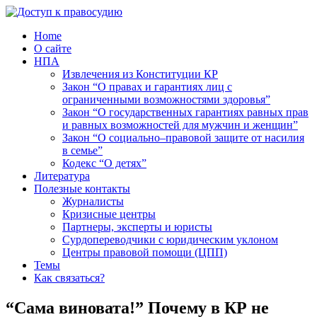
Home
О сайте
НПА
Извлечения из Конституции КР
Закон “О правах и гарантиях лиц с
ограниченными возможностями здоровья”
Закон “О государственных гарантиях равных прав
и равных возможностей для мужчин и женщин”
Закон “О социально–правовой защите от насилия
в семье”
Кодекс “О детях”
Литература
Полезные контакты
Журналисты
Кризисные центры
Партнеры, эксперты и юристы
Сурдопереводчики с юридическим уклоном
Центры правовой помощи (ЦПП)
Темы
Как связаться?
“Сама виновата!” Почему в КР не