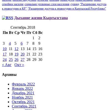
семейное насилие
социально уязвимые слои населения
суицид
“Расширение доступа
к правосудию в КР”
“Расширение доступа к правосудию в Кыргызской Республике”
Дыхание жизни Кыргызстана
Сентябрь 2018
Пн
Вт
Ср
Чт
Пт
Сб
Вс
1
2
3
4
5
6
7
8
9
10
11
12
13
14
15
16
17
18
19
20
21
22
23
24
25
26
27
28
29
30
« Авг
Окт »
Архивы
Февраль 2022
Январь 2022
Декабрь 2021
Ноябрь 2021
Октябрь 2021
Сентябрь 2021