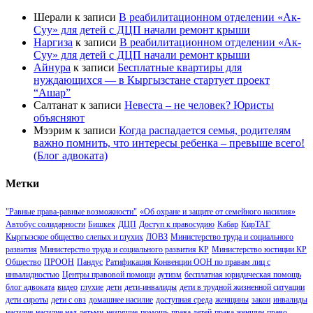
Шерали
к записи
В реабилитационном отделении «Ак-
Суу» для детей с ДЦП начали ремонт крыши
Наргиза
к записи
В реабилитационном отделении «Ак-
Суу» для детей с ДЦП начали ремонт крыши
Айнура
к записи
Бесплатные квартиры для
нуждающихся — в Кыргызстане стартует проект
“Ашар”
Салтанат
к записи
Невеста – не человек? Юристы
объясняют
Мээрим
к записи
Когда распадается семья, родителям
важно помнить, что интересы ребенка – превыше всего!
(Блог адвоката)
Метки
"Равные права-равные возможности"
«Об охране и защите от семейного насилия»
Автобус солидарности
Бишкек
ДЦП
Доступ к правосудию
Кабар
КирТАГ
Кыргызское общество слепых и глухих
ЛОВЗ
Министерство труда и социального
развития
Министерство труда и социального развития КР
Министерство юстиции КР
Общество
ПРООН
Пандус
Ратификация Конвенции ООН по правам лиц с
инвалидностью
Центры правовой помощи
аутизм
бесплатная юридическая помощь
блог адвоката
видео
глухие
дети
дети-инвалиды
дети в трудной жизненной ситуации
дети сироты
дети с овз
домашнее насилие
доступная среда
женщины
закон
инвалиды
насилие
насилие над детьми
незрячие
помощь
права детей
права женщин
право