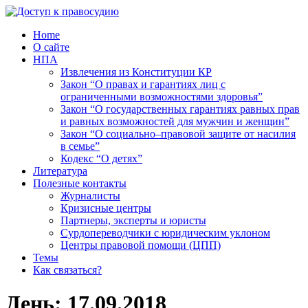
Home
О сайте
НПА
Извлечения из Конституции КР
Закон “О правах и гарантиях лиц с
ограниченными возможностями здоровья”
Закон “О государственных гарантиях равных прав
и равных возможностей для мужчин и женщин”
Закон “О социально–правовой защите от насилия
в семье”
Кодекс “О детях”
Литература
Полезные контакты
Журналисты
Кризисные центры
Партнеры, эксперты и юристы
Сурдопереводчики с юридическим уклоном
Центры правовой помощи (ЦПП)
Темы
Как связаться?
День:
17.09.2018