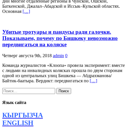
дни многие отдаленные регионы в Чуйской, Ошской,
Баткенской, Джалал–Абадской и Иссык–Кульской областях.
Основная
[…]
Убитые тротуары и пандусы ради галочки.
Показываем, почему по Бишкеку невозможно
передвигаться на коляске
Четверг августа 9th, 2018
admin
0
Команда журналистов «Клоопа» провела эксперимент: вместе
с людьми на инвалидных колясках прошла по двум сторонам
одной из центральных улиц Бишкека — Абдрахманова/
Байтик-баатыра. Вердикт: передвигаться по
[…]
Найти:
Язык сайта
КЫРГЫЗЧА
ENGLISH