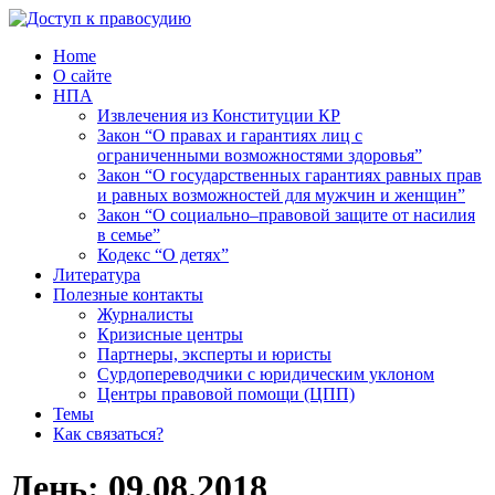
Home
О сайте
НПА
Извлечения из Конституции КР
Закон “О правах и гарантиях лиц с
ограниченными возможностями здоровья”
Закон “О государственных гарантиях равных прав
и равных возможностей для мужчин и женщин”
Закон “О социально–правовой защите от насилия
в семье”
Кодекс “О детях”
Литература
Полезные контакты
Журналисты
Кризисные центры
Партнеры, эксперты и юристы
Сурдопереводчики с юридическим уклоном
Центры правовой помощи (ЦПП)
Темы
Как связаться?
День:
09.08.2018