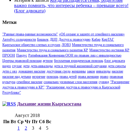
Мээрим
к записи
Когда распадается семья, родителям
важно помнить, что интересы ребенка – превыше всего!
(Блог адвоката)
Метки
"Равные права-равные возможности"
«Об охране и защите от семейного насилия»
Автобус солидарности
Бишкек
ДЦП
Доступ к правосудию
Кабар
КирТАГ
Кыргызское общество слепых и глухих
ЛОВЗ
Министерство труда и социального
развития
Министерство труда и социального развития КР
Министерство юстиции КР
ПРООН
Пандус
Ратификация Конвенции ООН по правам лиц с инвалидностью
Центры правовой помощи
аутизм
бесплатная юридическая помощь
блог адвоката
видео
глухие
дети
дети-инвалиды
дети в трудной жизненной ситуации
дети сироты
дети с овз
домашнее насилие
доступная среда
женщины
закон
инвалиды
насилие
насилие над детьми
незрячие
помощь
права детей
права женщин
право
правовая
культура
семейное насилие
социально уязвимые слои населения
суицид
“Расширение
доступа к правосудию в КР”
“Расширение доступа к правосудию в Кыргызской
Республике”
Дыхание жизни Кыргызстана
Август 2018
Пн
Вт
Ср
Чт
Пт
Сб
Вс
1
2
3
4
5