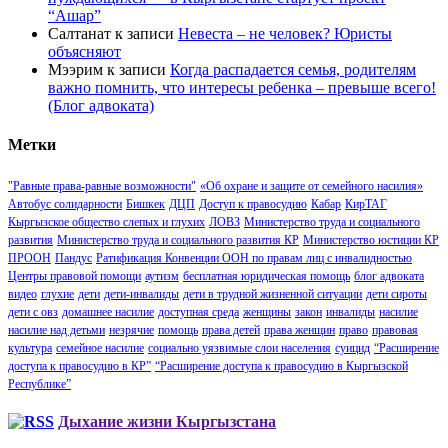
“Ашар”
Салтанат
к записи
Невеста – не человек? Юристы
объясняют
Мээрим
к записи
Когда распадается семья, родителям
важно помнить, что интересы ребенка – превыше всего!
(Блог адвоката)
Метки
"Равные права-равные возможности"
«Об охране и защите от семейного насилия»
Автобус солидарности
Бишкек
ДЦП
Доступ к правосудию
Кабар
КирТАГ
Кыргызское общество слепых и глухих
ЛОВЗ
Министерство труда и социального
развития
Министерство труда и социального развития КР
Министерство юстиции КР
ПРООН
Пандус
Ратификация Конвенции ООН по правам лиц с инвалидностью
Центры правовой помощи
аутизм
бесплатная юридическая помощь
блог адвоката
видео
глухие
дети
дети-инвалиды
дети в трудной жизненной ситуации
дети сироты
дети с овз
домашнее насилие
доступная среда
женщины
закон
инвалиды
насилие
насилие над детьми
незрячие
помощь
права детей
права женщин
право
правовая
культура
семейное насилие
социально уязвимые слои населения
суицид
“Расширение
доступа к правосудию в КР”
“Расширение доступа к правосудию в Кыргызской
Республике”
Дыхание жизни Кыргызстана