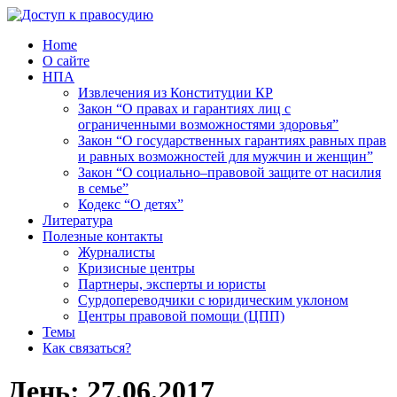
Home
О сайте
НПА
Извлечения из Конституции КР
Закон “О правах и гарантиях лиц с
ограниченными возможностями здоровья”
Закон “О государственных гарантиях равных прав
и равных возможностей для мужчин и женщин”
Закон “О социально–правовой защите от насилия
в семье”
Кодекс “О детях”
Литература
Полезные контакты
Журналисты
Кризисные центры
Партнеры, эксперты и юристы
Сурдопереводчики с юридическим уклоном
Центры правовой помощи (ЦПП)
Темы
Как связаться?
День:
27.06.2017