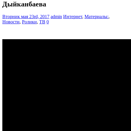
Дыйканбаева
Вторник мая 23rd, 2017
admin
Интернет
,
Материалы:
,
Новости
,
Ролики
,
ТВ
0