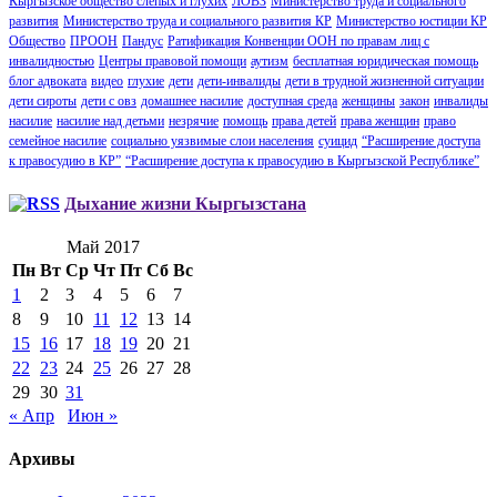
Кыргызское общество слепых и глухих
ЛОВЗ
Министерство труда и социального
развития
Министерство труда и социального развития КР
Министерство юстиции КР
Общество
ПРООН
Пандус
Ратификация Конвенции ООН по правам лиц с
инвалидностью
Центры правовой помощи
аутизм
бесплатная юридическая помощь
блог адвоката
видео
глухие
дети
дети-инвалиды
дети в трудной жизненной ситуации
дети сироты
дети с овз
домашнее насилие
доступная среда
женщины
закон
инвалиды
насилие
насилие над детьми
незрячие
помощь
права детей
права женщин
право
семейное насилие
социально уязвимые слои населения
суицид
“Расширение доступа
к правосудию в КР”
“Расширение доступа к правосудию в Кыргызской Республике”
Дыхание жизни Кыргызстана
Май 2017
Пн
Вт
Ср
Чт
Пт
Сб
Вс
1
2
3
4
5
6
7
8
9
10
11
12
13
14
15
16
17
18
19
20
21
22
23
24
25
26
27
28
29
30
31
« Апр
Июн »
Архивы