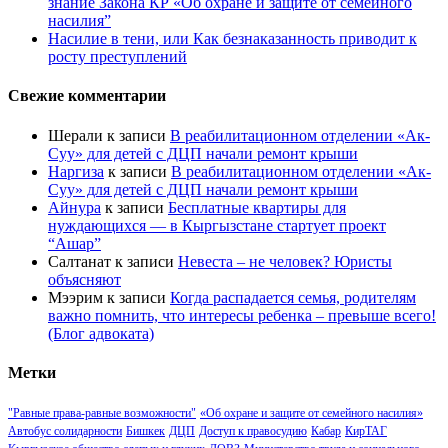
знание Закона КР «Об охране и защите от семейного
насилия”
Насилие в тени, или Как безнаказанность приводит к
росту преступлений
Свежие комментарии
Шерали
к записи
В реабилитационном отделении «Ак-
Суу» для детей с ДЦП начали ремонт крыши
Наргиза
к записи
В реабилитационном отделении «Ак-
Суу» для детей с ДЦП начали ремонт крыши
Айнура
к записи
Бесплатные квартиры для
нуждающихся — в Кыргызстане стартует проект
“Ашар”
Салтанат
к записи
Невеста – не человек? Юристы
объясняют
Мээрим
к записи
Когда распадается семья, родителям
важно помнить, что интересы ребенка – превыше всего!
(Блог адвоката)
Метки
"Равные права-равные возможности"
«Об охране и защите от семейного насилия»
Автобус солидарности
Бишкек
ДЦП
Доступ к правосудию
Кабар
КирТАГ