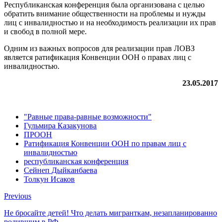
Республиканская конференция была организована с целью
обратить внимание общественности на проблемы и нужды
лиц с инвалидностью и на необходимость реализации их прав
и свобод в полной мере.
Одним из важных вопросов для реализации прав ЛОВЗ
является ратификация Конвенции ООН о правах лиц с
инвалидностью.
23.05.2017
"Равные права-равные возможности"
Гульмира Казакунова
ПРООН
Ратификация Конвенции ООН по правам лиц с
инвалидностью
республиканская конференция
Сейнеп Дыйканбаева
Толкун Исаков
Previous
Не бросайте детей! Что делать мигранткам, незапланированно
родившим в РФ