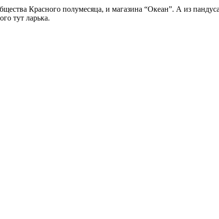
ества Красного полумесяца, и магазина “Океан”. А из пандуса
го тут ларька.