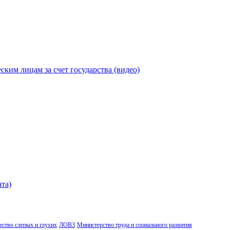
ицам за счет государства (видео)
ата)
ство слепых и глухих
ЛОВЗ
Министерство труда и социального развития