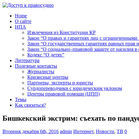
Home
О сайте
НПА
Извлечения из Конституции КР
Закон “О правах и гарантиях лиц с ограниченными
Закон “О государственных гарантиях равных прав
Закон “О социально–правовой защите от насилия в 
Кодекс “О детях”
Литература
Полезные контакты
Журналисты
Кризисные центры
Партнеры, эксперты и юристы
Сурдопереводчики с юридическим уклоном
Центры правовой помощи (ЦПП)
Темы
Как связаться?
Бишкекский экстрим: съехать по панду
Вторник декабря 6th, 2016
admin
Интернет
,
Новости
,
ТВ
0