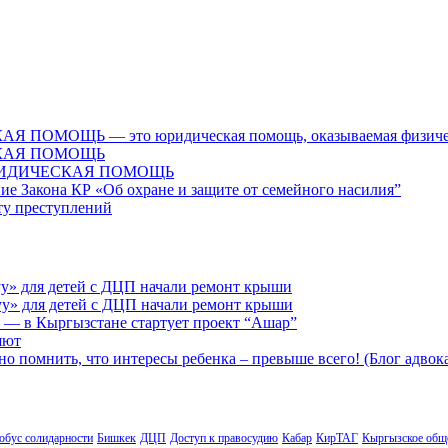
Ь — это юридическая помощь, оказываемая физическим л
КАЯ ПОМОЩЬ
ЮРИДИЧЕСКАЯ ПОМОЩЬ
ие Закона КР «Об охране и защите от семейного насилия”
сту преступлений
у» для детей с ДЦП начали ремонт крыши
у» для детей с ДЦП начали ремонт крыши
 — в Кыргызстане стартует проект “Ашар”
яют
но помнить, что интересы ребенка – превыше всего! (Блог адвок
обус солидарности
Бишкек
ДЦП
Доступ к правосудию
Кабар
КирТАГ
Кыргызское обще