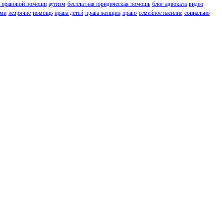
 правовой помощи
аутизм
бесплатная юридическая помощь
блог адвоката
видео
ьми
незрячие
помощь
права детей
права женщин
право
семейное насилие
социально