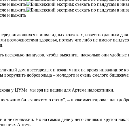
передвигающихся в инвалидных колясках, известно давным давн
ми возможностями здоровья, потому что либо не имеют пандусо
и.
ь несколько пандусов, чтобы выяснить, насколько они удобные
оличный дом престарелых и взяли у них на время инвалидное к
бы вооружить добровольца – молодого и очень смелого бишкекча
ерехода у ЦУМа, мы зря не нашли для Артема налокотники.
 постоянно бился локтем о стену”, – прокомментировал наш добр
й и не скользкий. Но на самом деле у него слишком крутой накл
щущениях Артем.