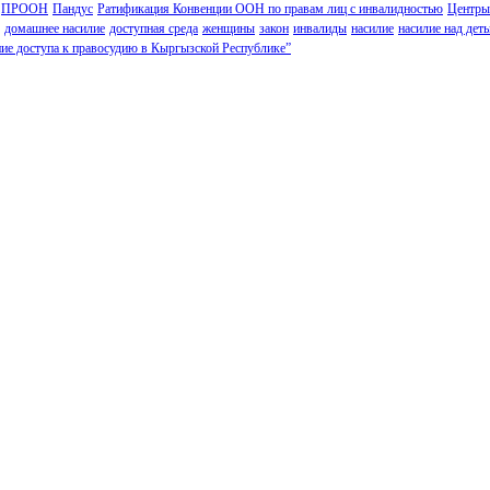
ПРООН
Пандус
Ратификация Конвенции ООН по правам лиц с инвалидностью
Центры
домашнее насилие
доступная среда
женщины
закон
инвалиды
насилие
насилие над дет
ие доступа к правосудию в Кыргызской Республике”