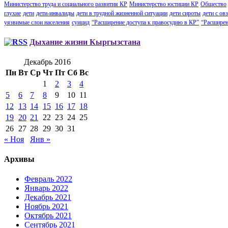
Министерство труда и социального развития КР
Министерство юстиции КР
Общество
глухие
дети
дети-инвалиды
дети в трудной жизненной ситуации
дети сироты
дети с овз
уязвимые слои населения
суицид
“Расширение доступа к правосудию в КР”
“Расширен
Дыхание жизни Кыргызстана
Декабрь 2016
Пн
Вт
Ср
Чт
Пт
Сб
Вс
1
2
3
4
5
6
7
8
9
10
11
12
13
14
15
16
17
18
19
20
21
22
23
24
25
26
27
28
29
30
31
« Ноя
Янв »
Архивы
Февраль 2022
Январь 2022
Декабрь 2021
Ноябрь 2021
Октябрь 2021
Сентябрь 2021