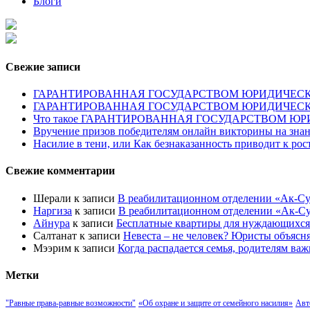
Блоги
Свежие записи
ГАРАНТИРОВАННАЯ ГОСУДАРСТВОМ ЮРИДИЧЕСКАЯ ПОМОЩ
ГАРАНТИРОВАННАЯ ГОСУДАРСТВОМ ЮРИДИЧЕС
Что такое ГАРАНТИРОВАННАЯ ГОСУДАРСТВОМ 
Вручение призов победителям онлайн викторины на знан
Насилие в тени, или Как безнаказанность приводит к ро
Свежие комментарии
Шерали
к записи
В реабилитационном отделении «Ак-Су
Наргиза
к записи
В реабилитационном отделении «Ак-Су
Айнура
к записи
Бесплатные квартиры для нуждающихся
Салтанат
к записи
Невеста – не человек? Юристы объясн
Мээрим
к записи
Когда распадается семья, родителям важ
Метки
"Равные права-равные возможности"
«Об охране и защите от семейного насилия»
Авт