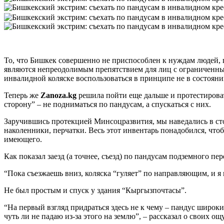
То, что Бишкек совершенно не приспособлен к нуждам людей, 
являются непреодолимым препятствием для лиц с ограниченны
инвалидной коляске воспользоваться в принципе не в состояни
Теперь же
Zanoza.kg
решила пойти еще дальше и протестироват
сторону” – не подниматься по пандусам, а спускаться с них.
Заручившись протекцией Минсоцразвития, мы наведались в ст
наколенники, перчатки. Весь этот инвентарь понадобился, что
имеющего.
Как показал заезд (а точнее, съезд) по пандусам подземного п
“Пока съезжаешь вниз, коляска “гуляет” по направляющим, и я
Не был простым и спуск у здания “Кыргызпочтасы”.
“На первый взгляд придраться здесь не к чему – пандус широки
чуть ли не падаю из-за этого на землю”, – рассказал о своих о