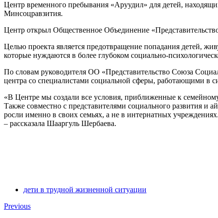
Центр временного пребывания «Аруудил» для детей, находящихс
Минсоцравзития.
Центр открыл Общественное Объединение «Представительство 
Целью проекта является предотвращение попадания детей, жив
которые нуждаются в более глубоком социально-психологичес
По словам руководителя ОО «Представительство Союза Социа
центра со специалистами социальной сферы, работающими в си
«В Центре мы создали все условия, приближенные к семейном
Также совместно с представителями социального развития и ай
росли именно в своих семьях, а не в интернатных учреждениях
– рассказала Шааргуль Шербаева.
дети в трудной жизненной ситуации
Previous