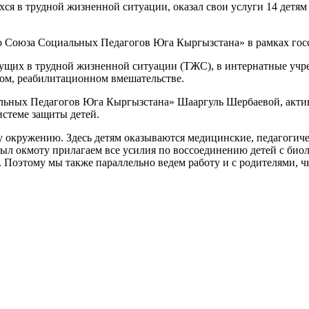
я в трудной жизненной ситуации, оказал свои услуги 14 детям в
Союза Социальных Педагогов Юга Кыргызстана» в рамках госсоц
ущих в трудной жизненной ситуации (ТЖС), в интернатные учре
ком, реабилитационном вмешательстве.
льных Педагогов Юга Кыргызстана» Шааргуль Шербаевой, актив
стеме защиты детей.
у окружению. Здесь детям оказываются медицинские, педагогиче
ыл окмоту прилагаем все усилия по воссоединению детей с биол
. Поэтому мы также параллельно ведем работу и с родителями, 