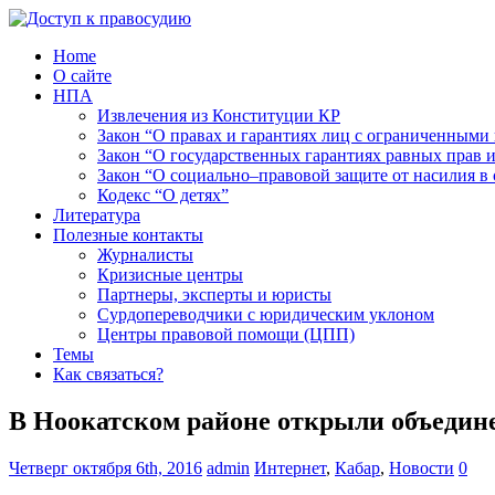
Home
О сайте
НПА
Извлечения из Конституции КР
Закон “О правах и гарантиях лиц с ограниченными
Закон “О государственных гарантиях равных прав
Закон “О социально–правовой защите от насилия в 
Кодекс “О детях”
Литература
Полезные контакты
Журналисты
Кризисные центры
Партнеры, эксперты и юристы
Сурдопереводчики с юридическим уклоном
Центры правовой помощи (ЦПП)
Темы
Как связаться?
В Ноокатском районе открыли объедине
Четверг октября 6th, 2016
admin
Интернет
,
Кабар
,
Новости
0