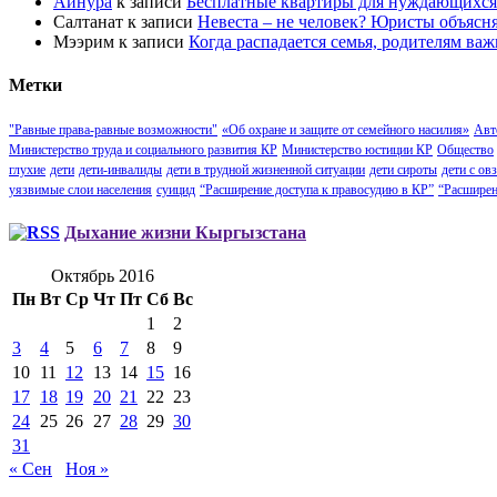
Айнура
к записи
Бесплатные квартиры для нуждающихся
Салтанат
к записи
Невеста – не человек? Юристы объясн
Мээрим
к записи
Когда распадается семья, родителям важ
Метки
"Равные права-равные возможности"
«Об охране и защите от семейного насилия»
Авт
Министерство труда и социального развития КР
Министерство юстиции КР
Общество
глухие
дети
дети-инвалиды
дети в трудной жизненной ситуации
дети сироты
дети с овз
уязвимые слои населения
суицид
“Расширение доступа к правосудию в КР”
“Расширен
Дыхание жизни Кыргызстана
Октябрь 2016
Пн
Вт
Ср
Чт
Пт
Сб
Вс
1
2
3
4
5
6
7
8
9
10
11
12
13
14
15
16
17
18
19
20
21
22
23
24
25
26
27
28
29
30
31
« Сен
Ноя »