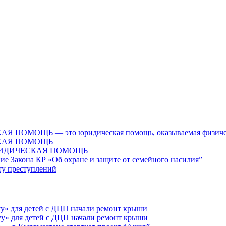
Ь — это юридическая помощь, оказываемая физическим л
КАЯ ПОМОЩЬ
ЮРИДИЧЕСКАЯ ПОМОЩЬ
ие Закона КР «Об охране и защите от семейного насилия”
сту преступлений
у» для детей с ДЦП начали ремонт крыши
у» для детей с ДЦП начали ремонт крыши