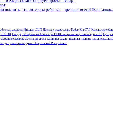
 — в Кыргызстане стартует проект “Ашар”
яют
но помнить, что интересы ребенка – превыше всего! (Блог адвок
обус солидарности
Бишкек
ДЦП
Доступ к правосудию
Кабар
КирТАГ
Кыргызское обще
ПРООН
Пандус
Ратификация Конвенции ООН по правам лиц с инвалидностью
Центры
домашнее насилие
доступная среда
женщины
закон
инвалиды
насилие
насилие над дет
ие доступа к правосудию в Кыргызской Республике”