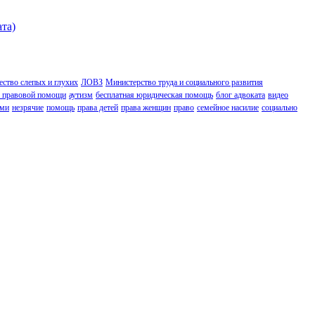
ата)
ство слепых и глухих
ЛОВЗ
Министерство труда и социального развития
 правовой помощи
аутизм
бесплатная юридическая помощь
блог адвоката
видео
ьми
незрячие
помощь
права детей
права женщин
право
семейное насилие
социально