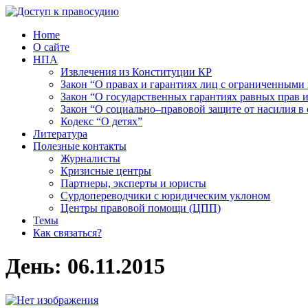
Home
О сайте
НПА
Извлечения из Конституции КР
Закон “О правах и гарантиях лиц с ограниченными
Закон “О государственных гарантиях равных прав
Закон “О социально–правовой защите от насилия в 
Кодекс “О детях”
Литература
Полезные контакты
Журналисты
Кризисные центры
Партнеры, эксперты и юристы
Сурдопереводчики с юридическим уклоном
Центры правовой помощи (ЦПП)
Темы
Как связаться?
День:
06.11.2015