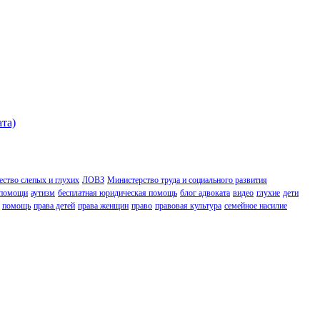
ата)
ство слепых и глухих
ЛОВЗ
Министерство труда и социального развития
 помощи
аутизм
бесплатная юридическая помощь
блог адвоката
видео
глухие
дети
помощь
права детей
права женщин
право
правовая культура
семейное насилие