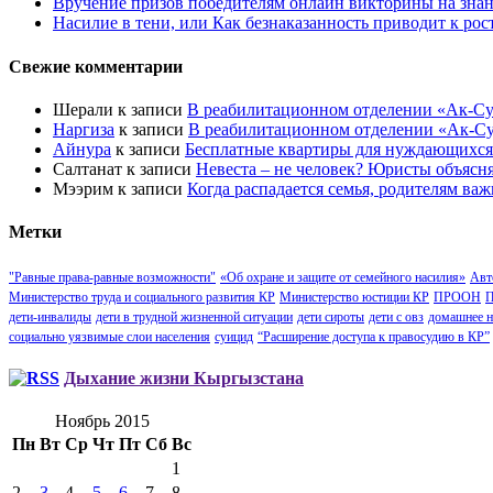
Вручение призов победителям онлайн викторины на знан
Насилие в тени, или Как безнаказанность приводит к ро
Свежие комментарии
Шерали
к записи
В реабилитационном отделении «Ак-Су
Наргиза
к записи
В реабилитационном отделении «Ак-Су
Айнура
к записи
Бесплатные квартиры для нуждающихся
Салтанат
к записи
Невеста – не человек? Юристы объясн
Мээрим
к записи
Когда распадается семья, родителям важ
Метки
"Равные права-равные возможности"
«Об охране и защите от семейного насилия»
Авт
Министерство труда и социального развития КР
Министерство юстиции КР
ПРООН
П
дети-инвалиды
дети в трудной жизненной ситуации
дети сироты
дети с овз
домашнее н
социально уязвимые слои населения
суицид
“Расширение доступа к правосудию в КР”
Дыхание жизни Кыргызстана
Ноябрь 2015
Пн
Вт
Ср
Чт
Пт
Сб
Вс
1
2
3
4
5
6
7
8