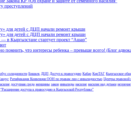
ие Закона КР «Об охране и защите от семейного насилия”
сту преступлений
у» для детей с ДЦП начали ремонт крыши
у» для детей с ДЦП начали ремонт крыши
 — в Кыргызстане стартует проект “Ашар”
яют
но помнить, что интересы ребенка – превыше всего! (Блог адвок
обус солидарности
Бишкек
ДЦП
Доступ к правосудию
Кабар
КирТАГ
Кыргызское обще
андус
Ратификация Конвенции ООН по правам лиц с инвалидностью
Центры правовой
асилие
доступная среда
женщины
закон
инвалиды
насилие
насилие над детьми
незрячие
“Расширение доступа к правосудию в Кыргызской Республике”