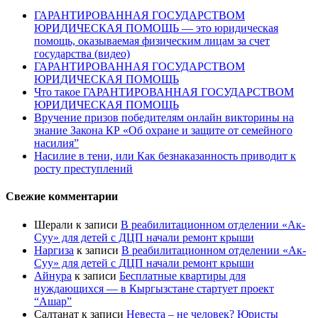
ГАРАНТИРОВАННАЯ ГОСУДАРСТВОМ
ЮРИДИЧЕСКАЯ ПОМОЩЬ — это юридическая
помощь, оказываемая физическим лицам за счет
государства (видео)
ГАРАНТИРОВАННАЯ ГОСУДАРСТВОМ
ЮРИДИЧЕСКАЯ ПОМОЩЬ
Что такое ГАРАНТИРОВАННАЯ ГОСУДАРСТВОМ
ЮРИДИЧЕСКАЯ ПОМОЩЬ
Вручение призов победителям онлайн викторины на
знание Закона КР «Об охране и защите от семейного
насилия”
Насилие в тени, или Как безнаказанность приводит к
росту преступлений
Свежие комментарии
Шерали
к записи
В реабилитационном отделении «Ак-
Суу» для детей с ДЦП начали ремонт крыши
Наргиза
к записи
В реабилитационном отделении «Ак-
Суу» для детей с ДЦП начали ремонт крыши
Айнура
к записи
Бесплатные квартиры для
нуждающихся — в Кыргызстане стартует проект
“Ашар”
Салтанат
к записи
Невеста – не человек? Юристы