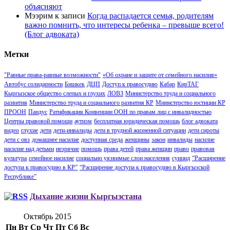
объясняют
Мээрим
к записи
Когда распадается семья, родителям
важно помнить, что интересы ребенка – превыше всего!
(Блог адвоката)
Метки
"Равные права-равные возможности"
«Об охране и защите от семейного насилия»
Автобус солидарности
Бишкек
ДЦП
Доступ к правосудию
Кабар
КирТАГ
Кыргызское общество слепых и глухих
ЛОВЗ
Министерство труда и социального
развития
Министерство труда и социального развития КР
Министерство юстиции КР
ПРООН
Пандус
Ратификация Конвенции ООН по правам лиц с инвалидностью
Центры правовой помощи
аутизм
бесплатная юридическая помощь
блог адвоката
видео
глухие
дети
дети-инвалиды
дети в трудной жизненной ситуации
дети сироты
дети с овз
домашнее насилие
доступная среда
женщины
закон
инвалиды
насилие
насилие над детьми
незрячие
помощь
права детей
права женщин
право
правовая
культура
семейное насилие
социально уязвимые слои населения
суицид
“Расширение
доступа к правосудию в КР”
“Расширение доступа к правосудию в Кыргызской
Республике”
Дыхание жизни Кыргызстана
Октябрь 2015
Пн
Вт
Ср
Чт
Пт
Сб
Вс