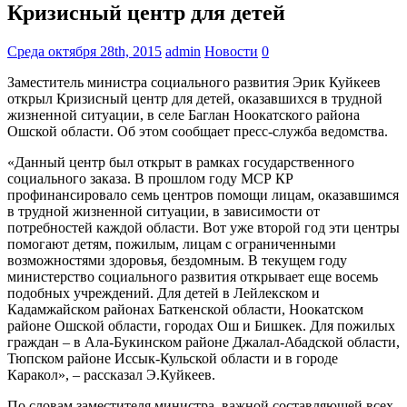
Кризисный центр для детей
Среда октября 28th, 2015
admin
Новости
0
Заместитель министра социального развития Эрик Куйкеев
открыл Кризисный центр для детей, оказавшихся в трудной
жизненной ситуации, в селе Баглан Ноокатского района
Ошской области. Об этом сообщает пресс-служба ведомства.
«Данный центр был открыт в рамках государственного
социального заказа. В прошлом году МСР КР
профинансировало семь центров помощи лицам, оказавшимся
в трудной жизненной ситуации, в зависимости от
потребностей каждой области. Вот уже второй год эти центры
помогают детям, пожилым, лицам с ограниченными
возможностями здоровья, бездомным. В текущем году
министерство социального развития открывает еще восемь
подобных учреждений. Для детей в Лейлекском и
Кадамжайском районах Баткенской области, Ноокатском
районе Ошской области, городах Ош и Бишкек. Для пожилых
граждан – в Ала-Букинском районе Джалал-Абадской области,
Тюпском районе Иссык-Кульской области и в городе
Каракол», – рассказал Э.Куйкеев.
По словам заместителя министра, важной составляющей всех