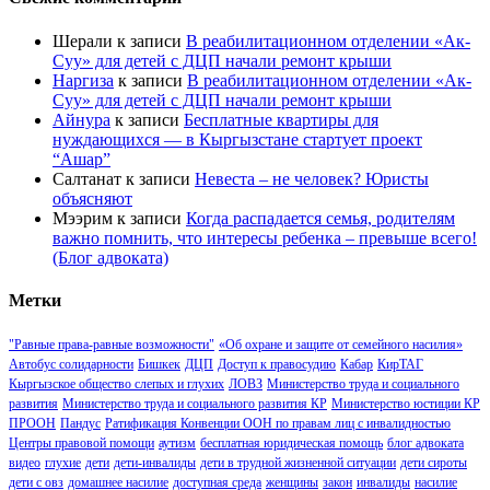
Шерали
к записи
В реабилитационном отделении «Ак-
Суу» для детей с ДЦП начали ремонт крыши
Наргиза
к записи
В реабилитационном отделении «Ак-
Суу» для детей с ДЦП начали ремонт крыши
Айнура
к записи
Бесплатные квартиры для
нуждающихся — в Кыргызстане стартует проект
“Ашар”
Салтанат
к записи
Невеста – не человек? Юристы
объясняют
Мээрим
к записи
Когда распадается семья, родителям
важно помнить, что интересы ребенка – превыше всего!
(Блог адвоката)
Метки
"Равные права-равные возможности"
«Об охране и защите от семейного насилия»
Автобус солидарности
Бишкек
ДЦП
Доступ к правосудию
Кабар
КирТАГ
Кыргызское общество слепых и глухих
ЛОВЗ
Министерство труда и социального
развития
Министерство труда и социального развития КР
Министерство юстиции КР
ПРООН
Пандус
Ратификация Конвенции ООН по правам лиц с инвалидностью
Центры правовой помощи
аутизм
бесплатная юридическая помощь
блог адвоката
видео
глухие
дети
дети-инвалиды
дети в трудной жизненной ситуации
дети сироты
дети с овз
домашнее насилие
доступная среда
женщины
закон
инвалиды
насилие