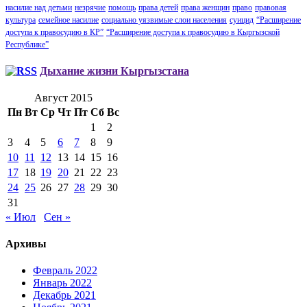
насилие над детьми
незрячие
помощь
права детей
права женщин
право
правовая
культура
семейное насилие
социально уязвимые слои населения
суицид
“Расширение
доступа к правосудию в КР”
“Расширение доступа к правосудию в Кыргызской
Республике”
Дыхание жизни Кыргызстана
Август 2015
Пн
Вт
Ср
Чт
Пт
Сб
Вс
1
2
3
4
5
6
7
8
9
10
11
12
13
14
15
16
17
18
19
20
21
22
23
24
25
26
27
28
29
30
31
« Июл
Сен »
Архивы
Февраль 2022
Январь 2022
Декабрь 2021