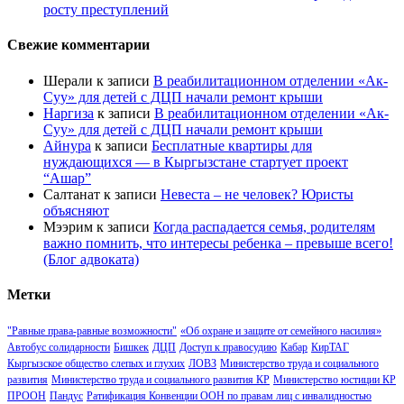
росту преступлений
Свежие комментарии
Шерали
к записи
В реабилитационном отделении «Ак-
Суу» для детей с ДЦП начали ремонт крыши
Наргиза
к записи
В реабилитационном отделении «Ак-
Суу» для детей с ДЦП начали ремонт крыши
Айнура
к записи
Бесплатные квартиры для
нуждающихся — в Кыргызстане стартует проект
“Ашар”
Салтанат
к записи
Невеста – не человек? Юристы
объясняют
Мээрим
к записи
Когда распадается семья, родителям
важно помнить, что интересы ребенка – превыше всего!
(Блог адвоката)
Метки
"Равные права-равные возможности"
«Об охране и защите от семейного насилия»
Автобус солидарности
Бишкек
ДЦП
Доступ к правосудию
Кабар
КирТАГ
Кыргызское общество слепых и глухих
ЛОВЗ
Министерство труда и социального
развития
Министерство труда и социального развития КР
Министерство юстиции КР
ПРООН
Пандус
Ратификация Конвенции ООН по правам лиц с инвалидностью