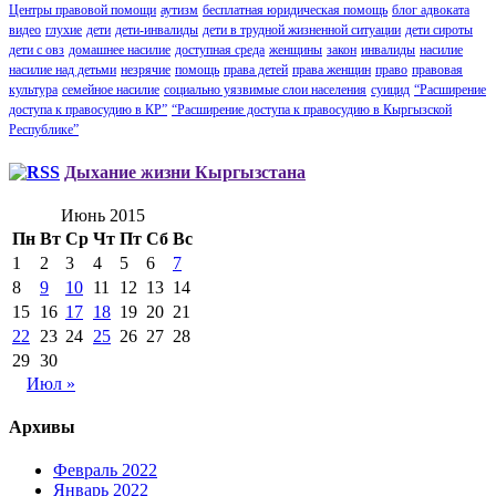
Центры правовой помощи
аутизм
бесплатная юридическая помощь
блог адвоката
видео
глухие
дети
дети-инвалиды
дети в трудной жизненной ситуации
дети сироты
дети с овз
домашнее насилие
доступная среда
женщины
закон
инвалиды
насилие
насилие над детьми
незрячие
помощь
права детей
права женщин
право
правовая
культура
семейное насилие
социально уязвимые слои населения
суицид
“Расширение
доступа к правосудию в КР”
“Расширение доступа к правосудию в Кыргызской
Республике”
Дыхание жизни Кыргызстана
Июнь 2015
Пн
Вт
Ср
Чт
Пт
Сб
Вс
1
2
3
4
5
6
7
8
9
10
11
12
13
14
15
16
17
18
19
20
21
22
23
24
25
26
27
28
29
30
Июл »
Архивы
Февраль 2022
Январь 2022