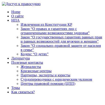
Home
О сайте
НПА
Извлечения из Конституции КР
Закон “О правах и гарантиях лиц с
ограниченными возможностями здоровья”
Закон “О государственных гарантиях равных прав
и равных возможностей для мужчин и женщин”
Закон “О социально–правовой защите от насилия
в семье”
Кодекс “О детях”
Литература
Полезные контакты
Журналисты
Кризисные центры
Партнеры, эксперты и юристы
Сурдопереводчики с юридическим уклоном
Центры правовой помощи (ЦПП)
Темы
Как связаться?