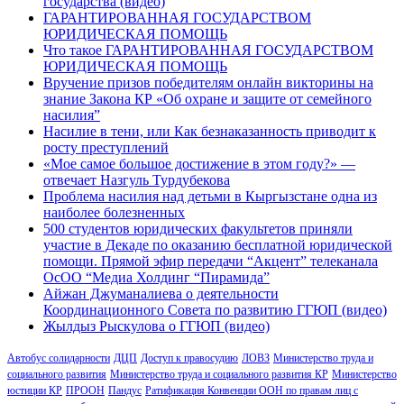
государства (видео)
ГАРАНТИРОВАННАЯ ГОСУДАРСТВОМ
ЮРИДИЧЕСКАЯ ПОМОЩЬ
Что такое ГАРАНТИРОВАННАЯ ГОСУДАРСТВОМ
ЮРИДИЧЕСКАЯ ПОМОЩЬ
Вручение призов победителям онлайн викторины на
знание Закона КР «Об охране и защите от семейного
насилия”
Насилие в тени, или Как безнаказанность приводит к
росту преступлений
«Мое самое большое достижение в этом году?» —
отвечает Назгуль Турдубекова
Проблема насилия над детьми в Кыргызстане одна из
наиболее болезненных
500 студентов юридических факультетов приняли
участие в Декаде по оказанию бесплатной юридической
помощи. Прямой эфир передачи “Акцент” телеканала
ОсОО “Медиа Холдинг “Пирамида”
Айжан Джуманалиева о деятельности
Координационного Совета по развитию ГГЮП (видео)
Жылдыз Рыскулова о ГГЮП (видео)
Автобус солидарности
ДЦП
Доступ к правосудию
ЛОВЗ
Министерство труда и
социального развития
Министерство труда и социального развития КР
Министерство
юстиции КР
ПРООН
Пандус
Ратификация Конвенции ООН по правам лиц с