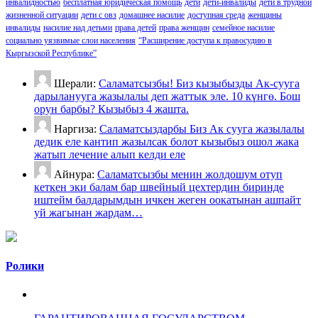
инвалидностью
бесплатная юридическая помощь
дети
дети-инвалиды
дети в трудной
жизненной ситуации
дети с овз
домашнее насилие
доступная среда
женщины
инвалиды
насилие над детьми
права детей
права женщин
семейное насилие
социально уязвимые слои населения
“Расширение доступа к правосудию в
Кыргызской Республике”
Шерали:
Саламатсызбы! Биз кызыбызды Ак-сууга
дарыланууга жазылалы деп жаттык эле. 10 күнгө. Бош
орун барбы? Кызыбыз 4 жашта.
Наргиза:
Саламатсыздарбы Биз Ак сууга жазылалы
дедик еле кантип жазылсак болот кызыбыз ошол жака
жатып лечение алып келди еле
Айнура:
Саламатсызбы менин жолдошум отуп
кеткен эки балам бар швейный цехтердин биринде
иштейм балдарымдын ичкен жеген оокатынан ашпайт
уй жагынан жардам…
Ролики