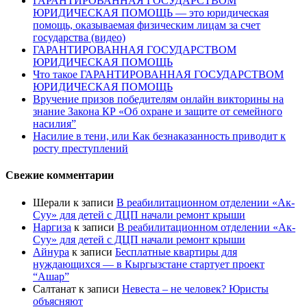
ГАРАНТИРОВАННАЯ ГОСУДАРСТВОМ
ЮРИДИЧЕСКАЯ ПОМОЩЬ — это юридическая
помощь, оказываемая физическим лицам за счет
государства (видео)
ГАРАНТИРОВАННАЯ ГОСУДАРСТВОМ
ЮРИДИЧЕСКАЯ ПОМОЩЬ
Что такое ГАРАНТИРОВАННАЯ ГОСУДАРСТВОМ
ЮРИДИЧЕСКАЯ ПОМОЩЬ
Вручение призов победителям онлайн викторины на
знание Закона КР «Об охране и защите от семейного
насилия”
Насилие в тени, или Как безнаказанность приводит к
росту преступлений
Свежие комментарии
Шерали
к записи
В реабилитационном отделении «Ак-
Суу» для детей с ДЦП начали ремонт крыши
Наргиза
к записи
В реабилитационном отделении «Ак-
Суу» для детей с ДЦП начали ремонт крыши
Айнура
к записи
Бесплатные квартиры для
нуждающихся — в Кыргызстане стартует проект
“Ашар”
Салтанат
к записи
Невеста – не человек? Юристы
объясняют