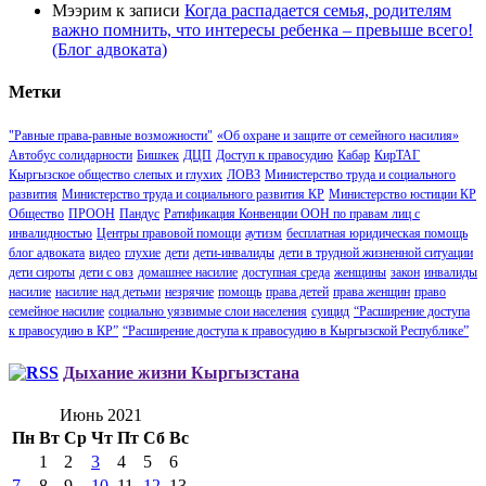
Мээрим
к записи
Когда распадается семья, родителям
важно помнить, что интересы ребенка – превыше всего!
(Блог адвоката)
Метки
"Равные права-равные возможности"
«Об охране и защите от семейного насилия»
Автобус солидарности
Бишкек
ДЦП
Доступ к правосудию
Кабар
КирТАГ
Кыргызское общество слепых и глухих
ЛОВЗ
Министерство труда и социального
развития
Министерство труда и социального развития КР
Министерство юстиции КР
Общество
ПРООН
Пандус
Ратификация Конвенции ООН по правам лиц с
инвалидностью
Центры правовой помощи
аутизм
бесплатная юридическая помощь
блог адвоката
видео
глухие
дети
дети-инвалиды
дети в трудной жизненной ситуации
дети сироты
дети с овз
домашнее насилие
доступная среда
женщины
закон
инвалиды
насилие
насилие над детьми
незрячие
помощь
права детей
права женщин
право
семейное насилие
социально уязвимые слои населения
суицид
“Расширение доступа
к правосудию в КР”
“Расширение доступа к правосудию в Кыргызской Республике”
Дыхание жизни Кыргызстана
Июнь 2021
Пн
Вт
Ср
Чт
Пт
Сб
Вс
1
2
3
4
5
6
7
8
9
10
11
12
13