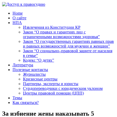
Home
О сайте
НПА
Извлечения из Конституции КР
Закон “О правах и гарантиях лиц с
ограниченными возможностями здоровья”
Закон “О государственных гарантиях равных прав
и равных возможностей для мужчин и женщин”
Закон “О социально–правовой защите от насилия
в семье”
Кодекс “О детях”
Литература
Полезные контакты
Журналисты
Кризисные центры
Партнеры, эксперты и юристы
Сурдопереводчики с юридическим уклоном
Центры правовой помощи (ЦПП)
Темы
Как связаться?
За избиение жены наказывать 5