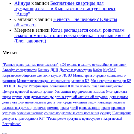
Айнура
к записи
Бесплатные квартиры для
нуждающихся — в Кыргызстане стартует проект
“Ашар”
Салтанат
к записи
Невеста – не человек? Юристы
объясняют
Мээрим
к записи
Когда распадается семья, родителям
важно помнить, что интересы ребенка – превыше всего!
(Блог адвоката)
Метки
"Равные права-равные возможности"
«Об охране и защите от семейного насилия»
Автобус солидарности
Бишкек
ДЦП
Доступ к правосудию
Кабар
КирТАГ
Кыргызское общество слепых и глухих
ЛОВЗ
Министерство труда и социального
развития
Министерство труда и социального развития КР
Министерство юстиции КР
ПРООН
Пандус
Ратификация Конвенции ООН по правам лиц с инвалидностью
Центры правовой помощи
аутизм
бесплатная юридическая помощь
блог адвоката
видео
глухие
дети
дети-инвалиды
дети в трудной жизненной ситуации
дети сироты
дети с овз
домашнее насилие
доступная среда
женщины
закон
инвалиды
насилие
насилие над детьми
незрячие
помощь
права детей
права женщин
право
правовая
культура
семейное насилие
социально уязвимые слои населения
суицид
“Расширение
доступа к правосудию в КР”
“Расширение доступа к правосудию в Кыргызской
Республике”