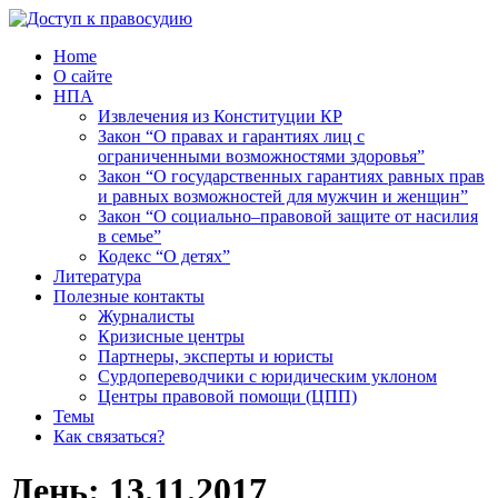
Home
О сайте
НПА
Извлечения из Конституции КР
Закон “О правах и гарантиях лиц с
ограниченными возможностями здоровья”
Закон “О государственных гарантиях равных прав
и равных возможностей для мужчин и женщин”
Закон “О социально–правовой защите от насилия
в семье”
Кодекс “О детях”
Литература
Полезные контакты
Журналисты
Кризисные центры
Партнеры, эксперты и юристы
Сурдопереводчики с юридическим уклоном
Центры правовой помощи (ЦПП)
Темы
Как связаться?
День:
13.11.2017